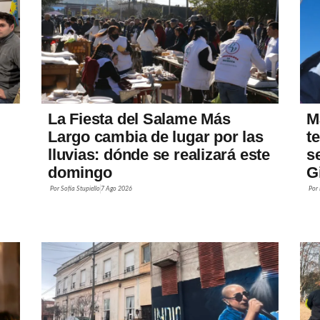
La Fiesta del Salame Más
M
Largo cambia de lugar por las
t
lluvias: dónde se realizará este
s
domingo
G
Por
Sofía Stupiello
7 Ago 2026
Por