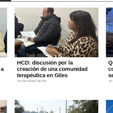
HCD: discusión por la
Q
 a
creación de una comunidad
c
terapéutica en Giles
s
Por
Sofía Stupiello
7 Ago 2026
Por