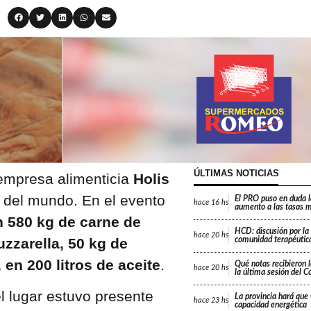
ÚLTIMAS NOTICIAS
 empresa alimenticia
Holis
 del mundo. En el evento
El PRO puso en duda 
hace
16 hs
aumento a las tasas m
n 580 kg de carne de
HCD: discusión por la
hace
20 hs
uzzarella, 50 kg de
comunidad terapéutica
 en 200 litros de aceite
.
Qué notas recibieron l
hace
20 hs
la última sesión del C
el lugar estuvo presente
La provincia hará que 
hace
23 hs
capacidad energética