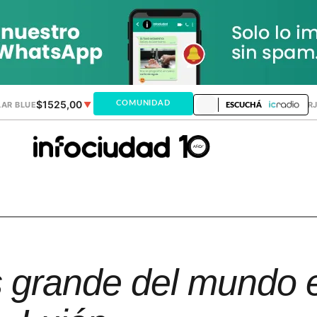
$1525,00
$1521,28
COMUNIDAD
AR BLUE
▼
DÓLAR MEP
▲
DÓLAR TAR
ESCUCHÁ
 grande del mundo 