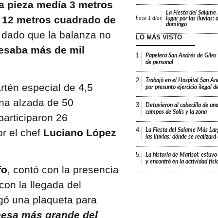
a pieza medía 3 metros
La Fiesta del Salame
e 12 metros cuadrado de
lugar por las lluvias:
hace
1 días
domingo
 dado que la balanza no
LO MÁS VISTO
esaba más de mil
1.
Papelera San Andrés de Giles
de personal
2.
Trabajó en el Hospital San An
rtén especial de 4,5
por presunto ejercicio ilegal d
una alzada de 50
3.
Detuvieron al cabecilla de un
campos de Solís y la zona
participaron 26
4.
or el chef
Luciano López
La Fiesta del Salame Más Lar
las lluvias: dónde se realizar
5.
La historia de Marisol: estuvo
y encontró en la actividad fís
fo
, contó con la presencia
on la llegada del
egó una plaqueta para
nesa más grande del