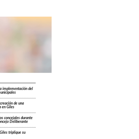
la implementación del
unicipales
 creación de una
 en Giles
os concejales durante
oncejo Deliberante
Giles triplique su