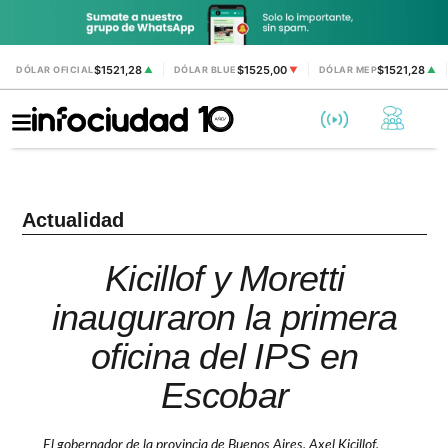
$1521,28
$1525,00
$1521,28
DÓLAR OFICIAL
▲
DÓLAR BLUE
▼
DÓLAR MEP
▲
Actualidad
Kicillof y Moretti
inauguraron la primera
oficina del IPS en
Escobar
El gobernador de la provincia de Buenos Aires, Axel Kicillof,