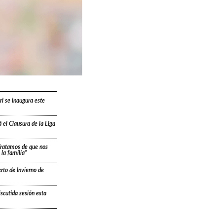
ri se inaugura este
 el Clausura de la Liga
“Tratamos de que nos
la familia”
rto de Invierno de
scutida sesión esta