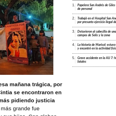
1.
Papelera San Andrés de Giles
de personal
2.
Trabajó en el Hospital San An
por presunto ejercicio ilegal d
3.
Detuvieron al cabecilla de un
campos de Solís y la zona
4.
La historia de Marisol: estuvo
y encontró en la actividad fís
5.
Grave accidente en la AU 7: h
fatales
esa mañana trágica, por
intia se encontraron en
más pidiendo justicia
 más grande fue