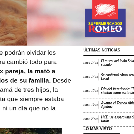
ÚLTIMAS NOTICIAS
 podrán olvidar los
na cambió todo para
El mural del Indio Sola
hace
14 hs
sábado
 pareja, la mató a
Se confirmó cómo será
hace
14 hs
os de su familia.
Desde
Local
mamá de tres hijos, la
Día del Veterinario: 
hace
15 hs
sientan como parte de 
ita que siempre estaba
Avanza el Torneo Abie
hace
19 hs
ni un día que no la
Ajedrez
HCD: se espera una di
hace
20 hs
tarde
LO MÁS VISTO