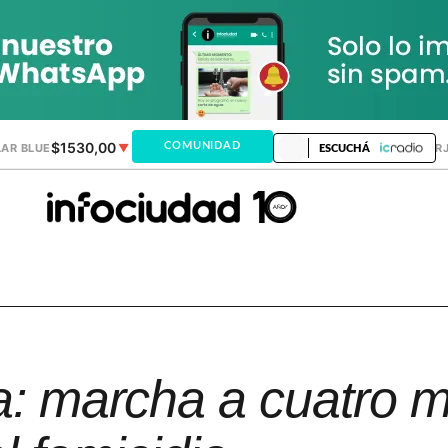
$1530,00
$1518,24
COMUNIDAD
AR BLUE
▼
DÓLAR MEP
▼
DÓLAR TAR
ESCUCHÁ
tia: marcha a cuatro 