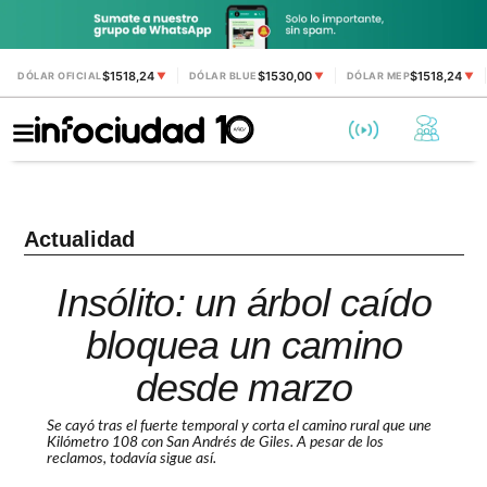
$1518,24
$1530,00
$1518,24
DÓLAR OFICIAL
▼
DÓLAR BLUE
▼
DÓLAR MEP
▼
Actualidad
Insólito: un árbol caído
bloquea un camino
desde marzo
Se cayó tras el fuerte temporal y corta el camino rural que une
Kilómetro 108 con San Andrés de Giles. A pesar de los
reclamos, todavía sigue así.