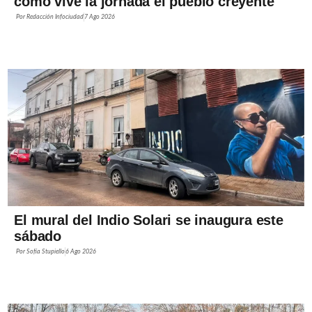
cómo vive la jornada el pueblo creyente
Por
Redacción Infociudad
7 Ago 2026
El mural del Indio Solari se inaugura este
sábado
Por
Sofía Stupiello
6 Ago 2026