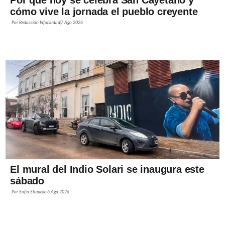
cómo vive la jornada el pueblo creyente
Por
Redacción Infociudad
7 Ago 2026
El mural del Indio Solari se inaugura este
sábado
Por
Sofía Stupiello
6 Ago 2026