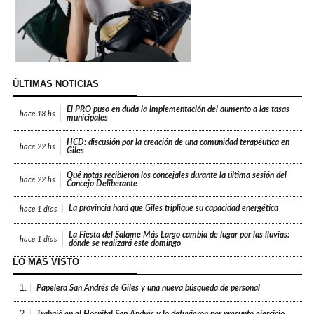
ÚLTIMAS NOTICIAS
El PRO puso en duda la implementación del aumento a las tasas
hace
18 hs
municipales
HCD: discusión por la creación de una comunidad terapéutica en
hace
22 hs
Giles
Qué notas recibieron los concejales durante la última sesión del
hace
22 hs
Concejo Deliberante
La provincia hará que Giles triplique su capacidad energética
hace
1 días
La Fiesta del Salame Más Largo cambia de lugar por las lluvias:
hace
1 días
dónde se realizará este domingo
LO MÁS VISTO
1.
Papelera San Andrés de Giles y una nueva búsqueda de personal
2.