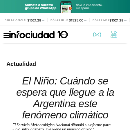
$1521,28
$1525,00
$1521,28
DÓLAR OFICIAL
▬
DÓLAR BLUE
▬
DÓLAR MEP
▬
Actualidad
El Niño: Cuándo se
espera que llegue a la
Argentina este
fenómeno climático
El Servicio Meteorológico Nacional difundió su informe para
junio, julio y agosto. ¿Se viene un invierno atípico?