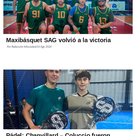
Maxibásquet SAG volvió a la victoria
Por
Redacción Infociudad
10 Ago 2026
Pádel: Chanvillard – Coluccio fueron