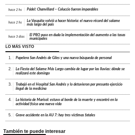
Pádel: Chanvillard – Coluccio fueron imparables
hace
2 hs
La Vasquita volvió a hacer historia: el nuevo récord del salame
hace
2 hs
más largo del país
El PRO puso en duda la implementación del aumento a las tasas
hace
3 días
municipales
LO MÁS VISTO
1.
Papelera San Andrés de Giles y una nueva búsqueda de personal
2.
La Fiesta del Salame Más Largo cambia de lugar por las lluvias: dónde se
realizará este domingo
3.
Trabajó en el Hospital San Andrés y lo detuvieron por presunto ejercicio
ilegal de la medicina
4.
La historia de Marisol: estuvo al borde de la muerte y encontró en la
actividad física una nueva vida
5.
Grave accidente en la AU 7: hay tres víctimas fatales
También te puede interesar