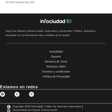
Por
Sofía Stupiello
6 Ago 2026
Seguí las últimas noticias locales, regionales y nacionales. Política, deportes y
sociedad con la información más confiable de la ciudad.
Actualidad
Deporte
Farmacia de Turno
Teléfonos Útiles
Términos y condiciones
Política de Privacidad
Estamos en redes
Copyright 2026 Infociudad | Todos los derechos reservados.
Desarrollado por Dasein Comunicación