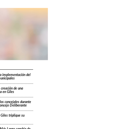
la implementación del
unicipales
 creación de una
a en Giles
los concejales durante
Concejo Deliberante
Giles triplique su
 Más Largo cambia de