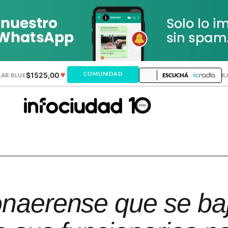
$1525,00
$1521,28
COMUNIDAD
AR BLUE
▼
DÓLAR MEP
▲
DÓLAR TAR
ESCUCHÁ
onaerense que se baj