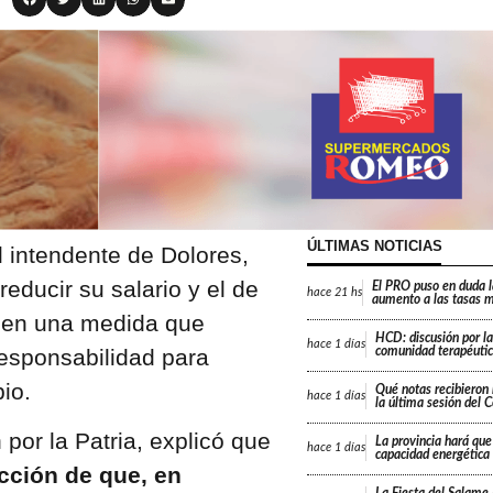
ÚLTIMAS NOTICIAS
l intendente de Dolores,
reducir su salario y el de
El PRO puso en duda 
hace
21 hs
aumento a las tasas m
n, en una medida que
HCD: discusión por la
hace
1 días
responsabilidad para
comunidad terapéutic
io.
Qué notas recibieron 
hace
1 días
la última sesión del 
por la Patria, explicó que
La provincia hará que 
hace
1 días
capacidad energética
cción de que, en
La Fiesta del Salame