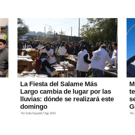
La Fiesta del Salame Más
M
Largo cambia de lugar por las
t
lluvias: dónde se realizará este
s
domingo
G
Por
Sofía Stupiello
7 Ago 2026
Por