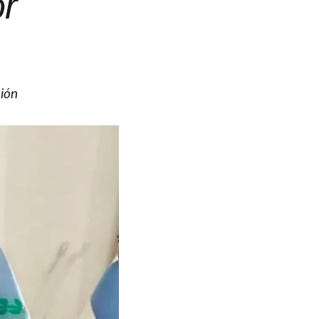
or
sión