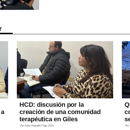
r
HCD: discusión por la
Q
 a
creación de una comunidad
c
terapéutica en Giles
s
Por
Sofía Stupiello
7 Ago 2026
Por