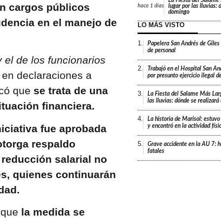
n cargos públicos
lugar por las lluvias:
hace
1 días
domingo
udencia en el manejo de
LO MÁS VISTO
1.
Papelera San Andrés de Giles
de personal
 el de los funcionarios
2.
Trabajó en el Hospital San An
en declaraciones a
por presunto ejercicio ilegal d
rcó que
se trata de una
3.
La Fiesta del Salame Más Lar
las lluvias: dónde se realizar
ituación financiera.
4.
La historia de Marisol: estuvo
y encontró en la actividad fís
niciativa fue aprobada
 otorga respaldo
5.
Grave accidente en la AU 7: h
fatales
a reducción salarial no
es, quienes continuarán
dad.
n que
la medida se