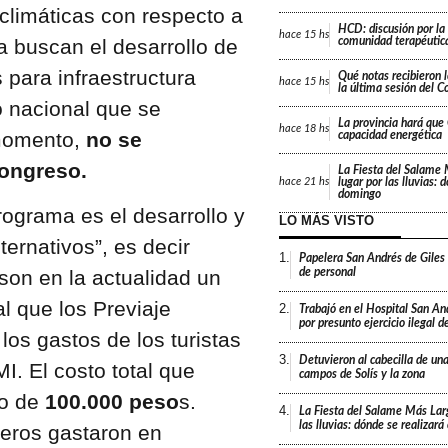
 climáticas con respecto a
HCD: discusión por la
hace
15 hs
 buscan el desarrollo de
comunidad terapéutica
 para infraestructura
Qué notas recibieron l
hace
15 hs
la última sesión del C
o nacional que se
La provincia hará que 
hace
18 hs
l momento,
no se
capacidad energética
Congreso.
La Fiesta del Salame
lugar por las lluvias: 
hace
21 hs
domingo
programa es el desarrollo y
LO MÁS VISTO
ernativos”, es decir
1.
Papelera San Andrés de Giles
de personal
 son en la actualidad un
al que los Previaje
2.
Trabajó en el Hospital San An
por presunto ejercicio ilegal d
 los gastos de los turistas
3.
Detuvieron al cabecilla de un
I. El costo total que
campos de Solís y la zona
do de
100.000 peso
s.
4.
La Fiesta del Salame Más Lar
las lluvias: dónde se realizar
jeros gastaron en