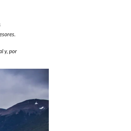
á
esores.
l y, por