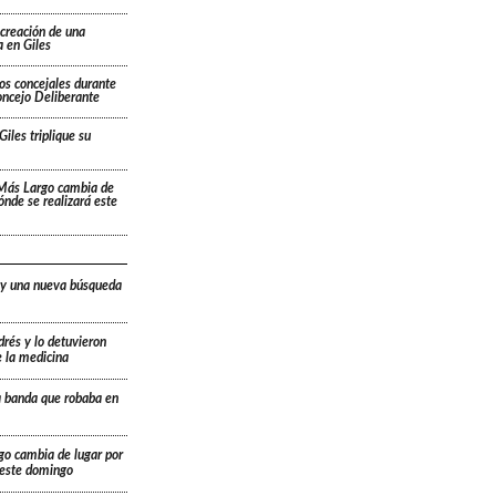
 creación de una
 en Giles
os concejales durante
oncejo Deliberante
Giles triplique su
 Más Largo cambia de
dónde se realizará este
 y una nueva búsqueda
drés y lo detuvieron
e la medicina
a banda que robaba en
go cambia de lugar por
á este domingo