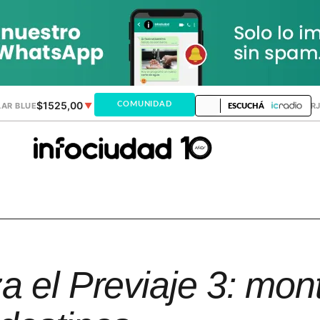
$1525,00
$1521,28
COMUNIDAD
AR BLUE
▼
DÓLAR MEP
▲
DÓLAR TAR
ESCUCHÁ
a el Previaje 3: mon