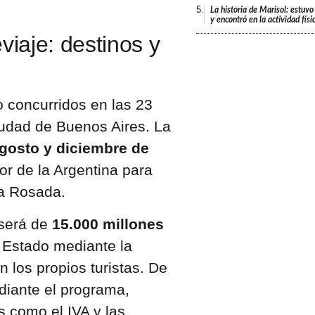
5.
La historia de Marisol: estuvo
y encontró en la actividad fís
viaje: destinos y
o concurridos en las 23
Ciudad de Buenos Aires. La
gosto y diciembre de
ior de la Argentina para
sa Rosada.
será de
15.000 millones
 Estado mediante la
 los propios turistas. De
iante el programa,
 como el IVA y las