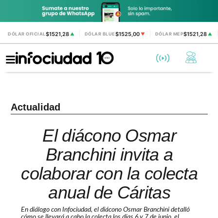
$1521,28
$1525,00
$1521,28
DÓLAR OFICIAL
▲
DÓLAR BLUE
▼
DÓLAR MEP
▲
Actualidad
El diácono Osmar
Branchini invita a
colaborar con la colecta
anual de Cáritas
En diálogo con Infociudad, el diácono Osmar Branchini detalló
cómo se llevará a cabo la colecta los días 6 y 7 de junio, el