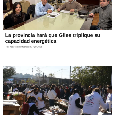
La provincia hará que Giles triplique su
capacidad energética
Por
Redacción Infociudad
7 Ago 2026