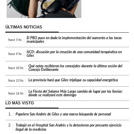
ÚLTIMAS NOTICIAS
El PRO puso en duda la implementación del aumento a las tasas
hace
5 hs
municipales
HCD: discusión por la creación de una comunidad terapéutica en
hace
9 hs
Giles
Qué notas recibieron los concejales durante la última sesión del
hace
10 hs
Concejo Deliberante
La provincia hará que Giles triplique su capacidad energética
hace
13 hs
La Fiesta del Salame Más Largo cambia de lugar por las lluvias:
hace
16 hs
dónde se realizará este domingo
LO MÁS VISTO
1.
Papelera San Andrés de Giles y una nueva búsqueda de personal
2.
Trabajó en el Hospital San Andrés y lo detuvieron por presunto ejercicio
ilegal de la medicina