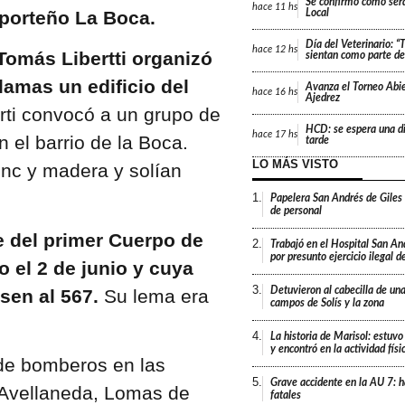
Se confirmó cómo será
hace
11 hs
o porteño La Boca.
Local
Día del Veterinario: 
hace
12 hs
Tomás Libertti organizó
sientan como parte de 
amas un edificio del
Avanza el Torneo Abie
hace
16 hs
Ajedrez
rti convocó a un grupo de
HCD: se espera una di
hace
17 hs
 el barrio de la Boca.
tarde
LO MÁS VISTO
inc y madera y solían
1.
Papelera San Andrés de Giles
de personal
e del primer Cuerpo de
2.
Trabajó en el Hospital San An
por presunto ejercicio ilegal d
 el 2 de junio y cuya
3.
Detuvieron al cabecilla de un
dsen al 567.
Su lema era
campos de Solís y la zona
4.
La historia de Marisol: estuvo
y encontró en la actividad fís
 de bomberos en las
5.
Grave accidente en la AU 7: h
Avellaneda, Lomas de
fatales