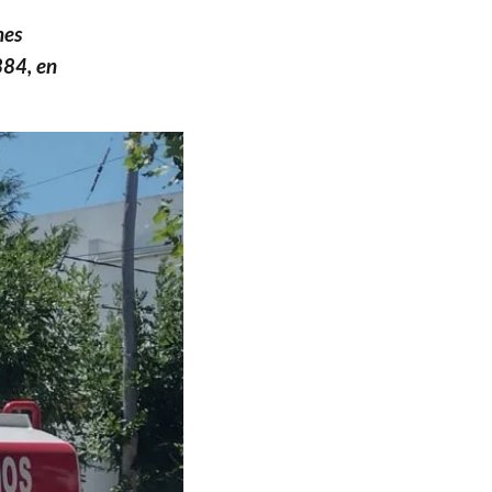
nes
884, en