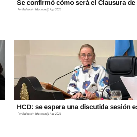
Se confirmó cómo será el Clausura de 
Por
Redacción Infociudad
6 Ago 2026
HCD: se espera una discutida sesión e
Por
Redacción Infociudad
6 Ago 2026