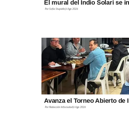
El mural del Indio Solari se 
Por
Sofía Stupiello
6 Ago 2026
Avanza el Torneo Abierto de 
Por
Redacción Infociudad
6 Ago 2026