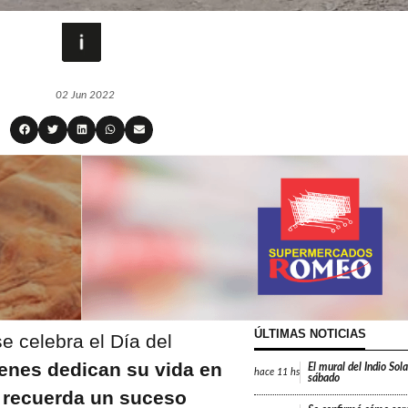
02 Jun 2022
ÚLTIMAS NOTICIAS
e celebra el Día del
enes dedican su vida en
El mural del Indio Sola
hace
11 hs
sábado
e recuerda un suceso