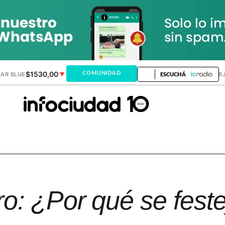
$1530,00
$1518,24
COMUNIDAD
AR BLUE
▼
DÓLAR MEP
▼
DÓLAR TAR
ESCUCHÁ
o: ¿Por qué se fest