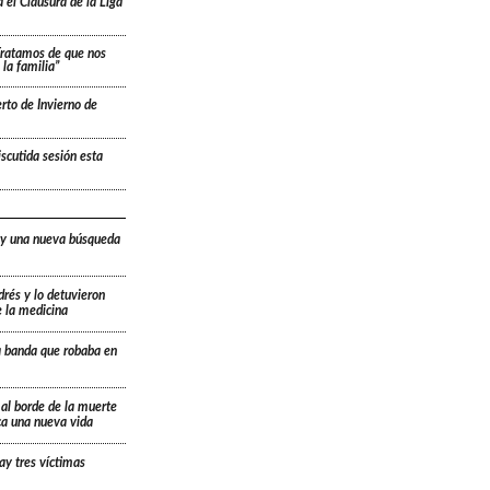
 el Clausura de la Liga
“Tratamos de que nos
la familia”
rto de Invierno de
scutida sesión esta
 y una nueva búsqueda
drés y lo detuvieron
e la medicina
a banda que robaba en
 al borde de la muerte
ica una nueva vida
ay tres víctimas