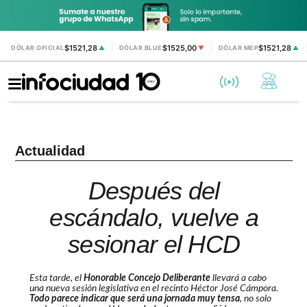
$1521,28
$1525,00
$1521,28
DÓLAR OFICIAL
▲
DÓLAR BLUE
▼
DÓLAR MEP
▲
Actualidad
Después del
escándalo, vuelve a
sesionar el HCD
Esta tarde, el
Honorable Concejo Deliberante
llevará a cabo
una nueva sesión legislativa en el recinto Héctor José Cámpora.
Todo parece indicar que será una jornada muy tensa
, no solo