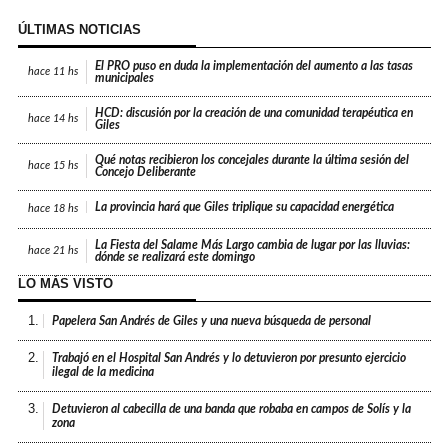
ÚLTIMAS NOTICIAS
El PRO puso en duda la implementación del aumento a las tasas
hace
11 hs
municipales
HCD: discusión por la creación de una comunidad terapéutica en
hace
14 hs
Giles
Qué notas recibieron los concejales durante la última sesión del
hace
15 hs
Concejo Deliberante
La provincia hará que Giles triplique su capacidad energética
hace
18 hs
La Fiesta del Salame Más Largo cambia de lugar por las lluvias:
hace
21 hs
dónde se realizará este domingo
LO MÁS VISTO
1.
Papelera San Andrés de Giles y una nueva búsqueda de personal
2.
Trabajó en el Hospital San Andrés y lo detuvieron por presunto ejercicio
ilegal de la medicina
3.
Detuvieron al cabecilla de una banda que robaba en campos de Solís y la
zona