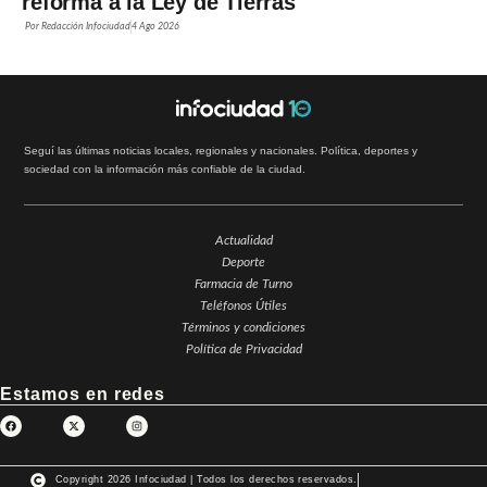
reforma a la Ley de Tierras
Por
Redacción Infociudad
4 Ago 2026
Seguí las últimas noticias locales, regionales y nacionales. Política, deportes y
sociedad con la información más confiable de la ciudad.
Actualidad
Deporte
Farmacia de Turno
Teléfonos Útiles
Términos y condiciones
Política de Privacidad
Estamos en redes
Copyright 2026 Infociudad | Todos los derechos reservados.