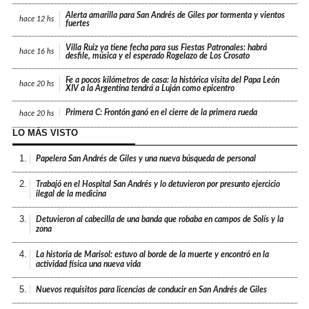
Alerta amarilla para San Andrés de Giles por tormenta y vientos
hace
12 hs
fuertes
Villa Ruiz ya tiene fecha para sus Fiestas Patronales: habrá
hace
16 hs
desfile, música y el esperado Rogelazo de Los Crosato
Fe a pocos kilómetros de casa: la histórica visita del Papa León
hace
20 hs
XIV a la Argentina tendrá a Luján como epicentro
Primera C: Frontón ganó en el cierre de la primera rueda
hace
20 hs
LO MÁS VISTO
1.
Papelera San Andrés de Giles y una nueva búsqueda de personal
2.
Trabajó en el Hospital San Andrés y lo detuvieron por presunto ejercicio
ilegal de la medicina
3.
Detuvieron al cabecilla de una banda que robaba en campos de Solís y la
zona
4.
La historia de Marisol: estuvo al borde de la muerte y encontró en la
actividad física una nueva vida
5.
Nuevos requisitos para licencias de conducir en San Andrés de Giles