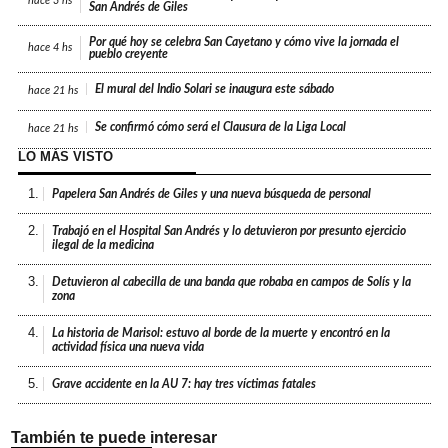
hace
3 hs
San Andrés de Giles
Por qué hoy se celebra San Cayetano y cómo vive la jornada el
hace
4 hs
pueblo creyente
El mural del Indio Solari se inaugura este sábado
hace
21 hs
Se confirmó cómo será el Clausura de la Liga Local
hace
21 hs
LO MÁS VISTO
1.
Papelera San Andrés de Giles y una nueva búsqueda de personal
2.
Trabajó en el Hospital San Andrés y lo detuvieron por presunto ejercicio
ilegal de la medicina
3.
Detuvieron al cabecilla de una banda que robaba en campos de Solís y la
zona
4.
La historia de Marisol: estuvo al borde de la muerte y encontró en la
actividad física una nueva vida
5.
Grave accidente en la AU 7: hay tres víctimas fatales
También te puede interesar