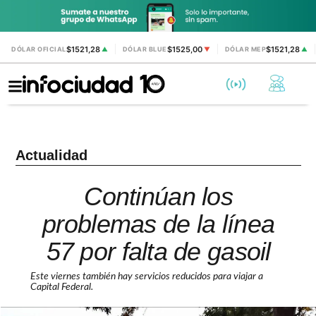
$1521,28
$1525,00
$1521,28
DÓLAR OFICIAL
▲
DÓLAR BLUE
▼
DÓLAR MEP
▲
Actualidad
Continúan los
problemas de la línea
57 por falta de gasoil
Este viernes también hay servicios reducidos para viajar a
Capital Federal.