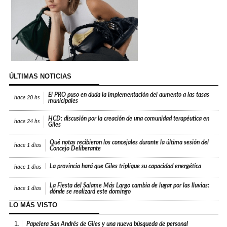
ÚLTIMAS NOTICIAS
El PRO puso en duda la implementación del aumento a las tasas
hace
20 hs
municipales
HCD: discusión por la creación de una comunidad terapéutica en
hace
24 hs
Giles
Qué notas recibieron los concejales durante la última sesión del
hace
1 días
Concejo Deliberante
La provincia hará que Giles triplique su capacidad energética
hace
1 días
La Fiesta del Salame Más Largo cambia de lugar por las lluvias:
hace
1 días
dónde se realizará este domingo
LO MÁS VISTO
1.
Papelera San Andrés de Giles y una nueva búsqueda de personal