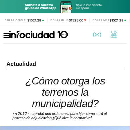
$1521,28
$1525,00
$1521,28
DÓLAR OFICIAL
▲
DÓLAR BLUE
▼
DÓLAR MEP
▲
Actualidad
¿Cómo otorga los
terrenos la
municipalidad?
En 2012 se aprobó una ordenanza para fijar cómo será el
proceso de adjudicación ¿Qué dice la normativa?