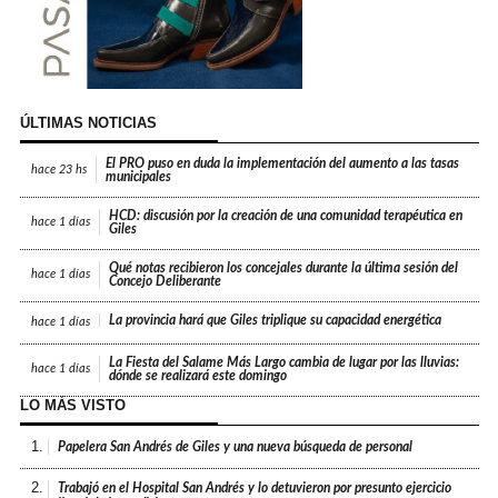
ÚLTIMAS NOTICIAS
El PRO puso en duda la implementación del aumento a las tasas
hace
23 hs
municipales
HCD: discusión por la creación de una comunidad terapéutica en
hace
1 días
Giles
Qué notas recibieron los concejales durante la última sesión del
hace
1 días
Concejo Deliberante
La provincia hará que Giles triplique su capacidad energética
hace
1 días
La Fiesta del Salame Más Largo cambia de lugar por las lluvias:
hace
1 días
dónde se realizará este domingo
LO MÁS VISTO
1.
Papelera San Andrés de Giles y una nueva búsqueda de personal
2.
Trabajó en el Hospital San Andrés y lo detuvieron por presunto ejercicio