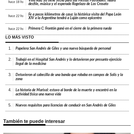
Villa Ruiz ya tiene fecha para sus Fiestas Patronales: habrá
hace
18 hs
desfile, música y el esperado Rogelazo de Los Crosato
Fe a pocos kilómetros de casa: la histórica visita del Papa León
hace
22 hs
XIV a la Argentina tendrá a Luján como epicentro
Primera C: Frontón ganó en el cierre de la primera rueda
hace
22 hs
LO MÁS VISTO
1.
Papelera San Andrés de Giles y una nueva búsqueda de personal
2.
Trabajó en el Hospital San Andrés y lo detuvieron por presunto ejercicio
ilegal de la medicina
3.
Detuvieron al cabecilla de una banda que robaba en campos de Solís y la
zona
4.
La historia de Marisol: estuvo al borde de la muerte y encontró en la
actividad física una nueva vida
5.
Nuevos requisitos para licencias de conducir en San Andrés de Giles
También te puede interesar