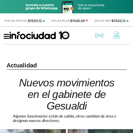
$1520,12
$1540,00
$1520,12
DÓLAR OFICIAL
▲
DÓLAR BLUE
▼
DÓLAR MEP
▲
Actualidad
Nuevos movimientos
en el gabinete de
Gesualdi
Algunos funcionarios están de salida, otros cambian de área y
designan nuevos directores.