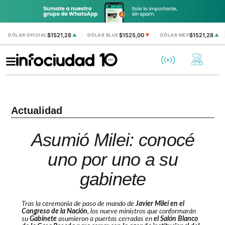
$1521,28
$1525,00
$1521,28
DÓLAR OFICIAL
▲
DÓLAR BLUE
▼
DÓLAR MEP
▲
Actualidad
Asumió Milei: conocé
uno por uno a su
gabinete
Tras la ceremonia de paso de mando de
Javier Milei en el
Congreso de la Nación
, los nueve ministros que conformarán
su
Gabinete
asumieron a puertas cerradas en
el Salón Blanco