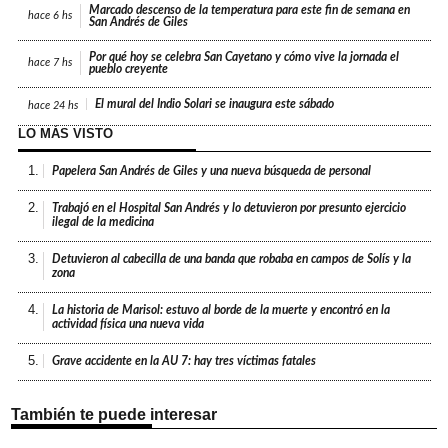
Marcado descenso de la temperatura para este fin de semana en
hace
6 hs
San Andrés de Giles
Por qué hoy se celebra San Cayetano y cómo vive la jornada el
hace
7 hs
pueblo creyente
El mural del Indio Solari se inaugura este sábado
hace
24 hs
LO MÁS VISTO
1.
Papelera San Andrés de Giles y una nueva búsqueda de personal
2.
Trabajó en el Hospital San Andrés y lo detuvieron por presunto ejercicio
ilegal de la medicina
3.
Detuvieron al cabecilla de una banda que robaba en campos de Solís y la
zona
4.
La historia de Marisol: estuvo al borde de la muerte y encontró en la
actividad física una nueva vida
5.
Grave accidente en la AU 7: hay tres víctimas fatales
También te puede interesar