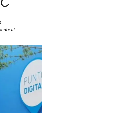
IC
s
mente al