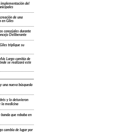
 implementación del
nicipales
 creación de una
 en Giles
os concejales durante
oncejo Deliberante
Giles triplique su
 Más Largo cambia de
dónde se realizará este
 y una nueva búsqueda
drés y lo detuvieron
e la medicina
a banda que robaba en
go cambia de lugar por