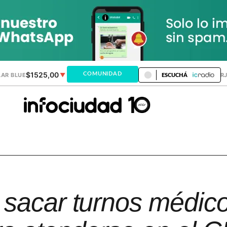
$1525,00
$1521,28
COMUNIDAD
AR BLUE
▼
DÓLAR MEP
▲
DÓLAR TAR
ESCUCHÁ
sacar turnos médico