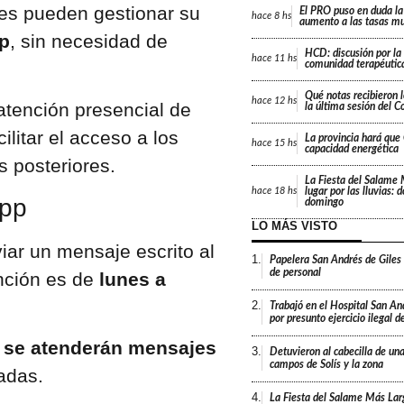
es pueden gestionar su
El PRO puso en duda la
hace
8 hs
aumento a las tasas mu
p
, sin necesidad de
HCD: discusión por la
hace
11 hs
comunidad terapéutica
Qué notas recibieron l
hace
12 hs
tención presencial de
la última sesión del C
ilitar el acceso a los
La provincia hará que 
hace
15 hs
capacidad energética
s posteriores.
La Fiesta del Salame
lugar por las lluvias: 
hace
18 hs
App
domingo
LO MÁS VISTO
viar un mensaje escrito al
1.
Papelera San Andrés de Giles
de personal
ención es de
lunes a
2.
Trabajó en el Hospital San An
por presunto ejercicio ilegal d
 se atenderán mensajes
3.
Detuvieron al cabecilla de un
campos de Solís y la zona
madas.
4.
La Fiesta del Salame Más Lar