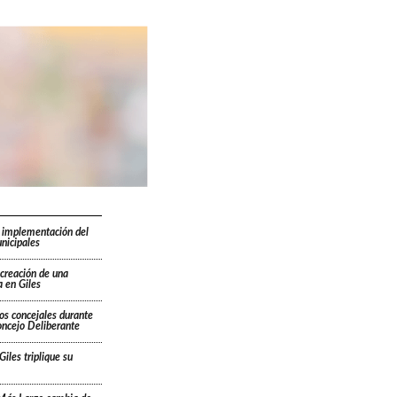
 implementación del
nicipales
 creación de una
 en Giles
os concejales durante
oncejo Deliberante
Giles triplique su