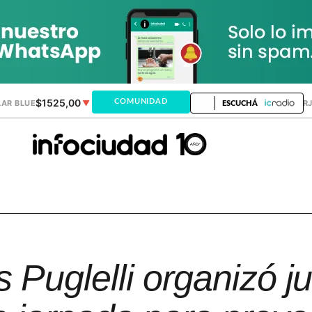
$1525,00
$1521,28
COMUNIDAD
AR BLUE
▼
DÓLAR MEP
▲
DÓLAR TAR
ESCUCHÁ
 Puglelli organizó j