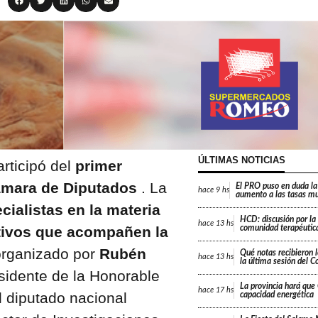
ÚLTIMAS NOTICIAS
rticipó del
primer
ámara de Diputados
. La
El PRO puso en duda la
hace
9 hs
aumento a las tasas mu
ialistas en la materia
HCD: discusión por la
hace
13 hs
ativos que acompañen la
comunidad terapéutica
organizado por
Rubén
Qué notas recibieron l
hace
13 hs
la última sesión del C
esidente de la Honorable
La provincia hará que 
hace
17 hs
l diputado nacional
capacidad energética