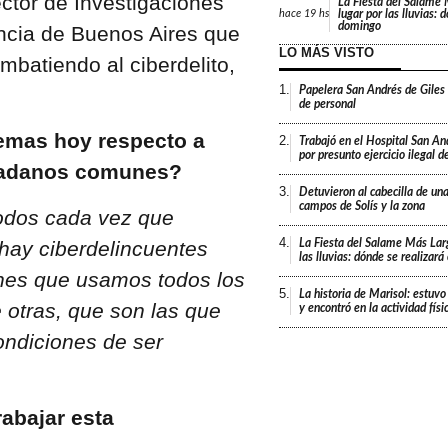
ector de Investigaciones
La Fiesta del Salame
lugar por las lluvias: 
hace
19 hs
domingo
incia de Buenos Aires que
LO MÁS VISTO
batiendo al ciberdelito,
1.
Papelera San Andrés de Giles
de personal
lemas hoy respecto a
2.
Trabajó en el Hospital San An
por presunto ejercicio ilegal d
udadanos comunes?
3.
Detuvieron al cabecilla de un
campos de Solís y la zona
todos cada vez que
4.
hay ciberdelincuentes
La Fiesta del Salame Más Lar
las lluvias: dónde se realizar
ones que usamos todos los
5.
La historia de Marisol: estuvo
e otras, que son las que
y encontró en la actividad fís
ondiciones de ser
abajar esta