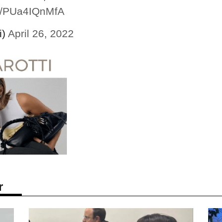
om/PUa4IQnMfA
i)
April 26, 2022
r