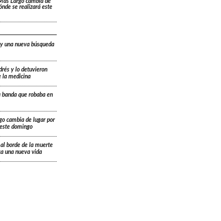
 Más Largo cambia de
dónde se realizará este
 y una nueva búsqueda
drés y lo detuvieron
e la medicina
a banda que robaba en
go cambia de lugar por
á este domingo
 al borde de la muerte
ica una nueva vida