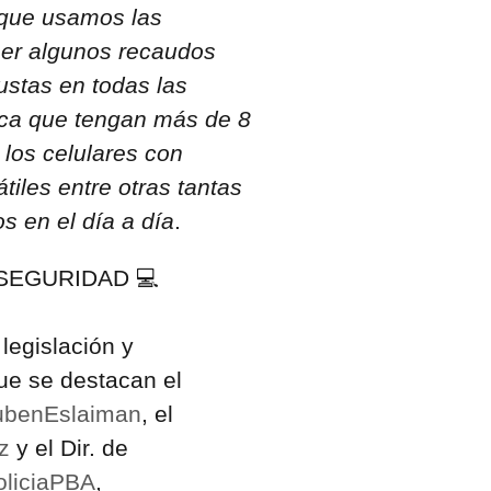
 que usamos las
er algunos recaudos
stas en todas las
fica que tengan más de 8
 los celulares con
átiles entre otras tantas
s en el día a día
.
SEGURIDAD 💻
legislación y
que se destacan el
benEslaiman
, el
z
y el Dir. de
liciaPBA
,