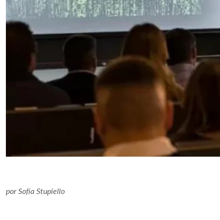
por
Sofía Stupiello