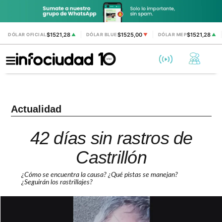
$1521,28
$1525,00
$1521,28
DÓLAR OFICIAL
▲
DÓLAR BLUE
▼
DÓLAR MEP
▲
Actualidad
42 días sin rastros de
Castrillón
¿Cómo se encuentra la causa? ¿Qué pistas se manejan?
¿Seguirán los rastrillajes?