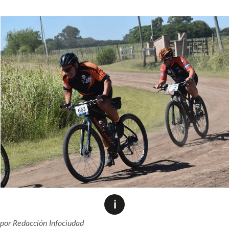
por
Redacción Infociudad