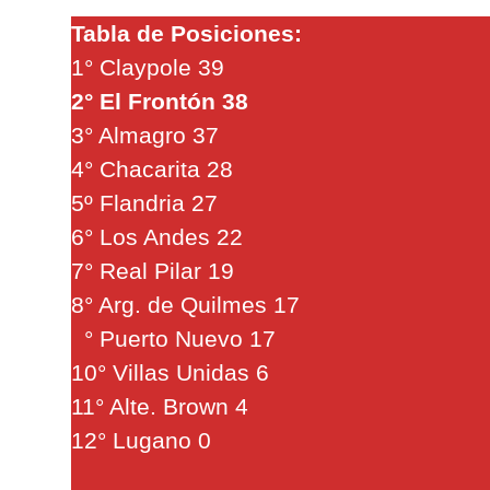
Tabla de Posiciones:
1° Claypole 39
2° El Frontón 38
3° Almagro 37
4° Chacarita 28
5º Flandria 27
6° Los Andes 22
7° Real Pilar 19
8° Arg. de Quilmes 17
° Puerto Nuevo 17
10° Villas Unidas 6
11° Alte. Brown 4
12° Lugano 0