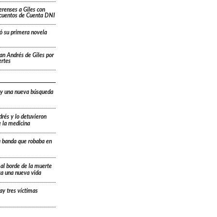
renses a Giles con
scuentos de Cuenta DNI
ó su primera novela
San Andrés de Giles por
ertes
 y una nueva búsqueda
drés y lo detuvieron
e la medicina
a banda que robaba en
 al borde de la muerte
ica una nueva vida
ay tres víctimas