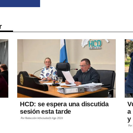
r
HCD: se espera una discutida
V
sesión esta tarde
a
y
Por
Redacción Infociudad
6 Ago 2026
Por