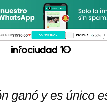
$1530,00
$1518,02
COMUNIDAD
AR BLUE
▼
DÓLAR MEP
▼
DÓLAR TAR
ESCUCHÁ
n ganó y es único e