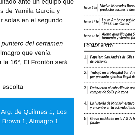
ultado ante un equipo que
Vuelve Mercados Bonae
hace
3 hs
es de Yamila García y
productos locales y de
ar solas en el segundo
Laura Ambrune public
hace
17 hs
“1993: Las Cartas”
Alerta amarilla para 
hace
18 hs
tormenta y vientos fu
-puntero del certamen-
LO MÁS VISTO
Almagro que venía
1.
Papelera San Andrés de Giles
 la 16°, El Frontón será
de personal
2.
Trabajó en el Hospital San An
por presunto ejercicio ilegal d
3.
Detuvieron al cabecilla de un
campos de Solís y la zona
4.
La historia de Marisol: estuvo
y encontró en la actividad fís
9 Arg. de Quilmes 1, Los
5.
Grave accidente en la AU 7: h
. Brown 1, Almagro 1
fatales