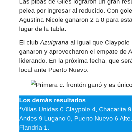
Las pibas de Giles lograron un gran res
pelea por ingresar al reducido. Con gol
Agustina Nicole ganaron 2 a 0 para est
lugar de la tabla.
El club
Azulgrana
al igual que Claypole
ganaron y aprovecharon el empate de 
liderando. En la próxima fecha, que será
local ante Puerto Nuevo.
Los demás resultados
*Villas Unidas 0 Claypole 4, Chacarita 
Andes 9 Lugano 0, Puerto Nuevo 6 Alte
Flandria 1.