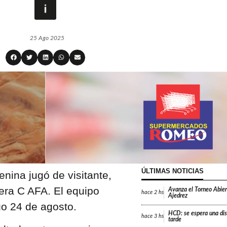
25 Ago 2025
ÚLTIMAS NOTICIAS
nina jugó de visitante,
mera C AFA. El equipo
Avanza el Torneo Abier
hace
2 hs
Ajedrez
go 24 de agosto.
HCD: se espera una dis
hace
3 hs
tarde