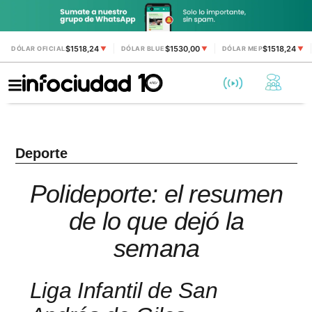
$1518,24
$1530,00
$1518,24
DÓLAR OFICIAL
▼
DÓLAR BLUE
▼
DÓLAR MEP
▼
Deporte
Polideporte: el resumen
de lo que dejó la
semana
Liga Infantil de San