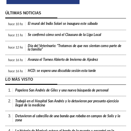
ÚLTIMAS NOTICIAS
El mural del Indio Solari se inaugura este sábado
hace
10 hs
Se confirmó cómo será el Clausura de la Liga Local
hace
11 hs
Día del Veterinario: “Tratamos de que nos sientan como parte de
hace
12 hs
la familia”
Avanza el Torneo Abierto de Invierno de Ajedrez
hace
16 hs
HCD: se espera una discutida sesión esta tarde
hace
16 hs
LO MÁS VISTO
1.
Papelera San Andrés de Giles y una nueva búsqueda de personal
2.
Trabajó en el Hospital San Andrés y lo detuvieron por presunto ejercicio
ilegal de la medicina
3.
Detuvieron al cabecilla de una banda que robaba en campos de Solís y la
zona
4.
La historia de Marisol: estuvo al borde de la muerte y encontró en la