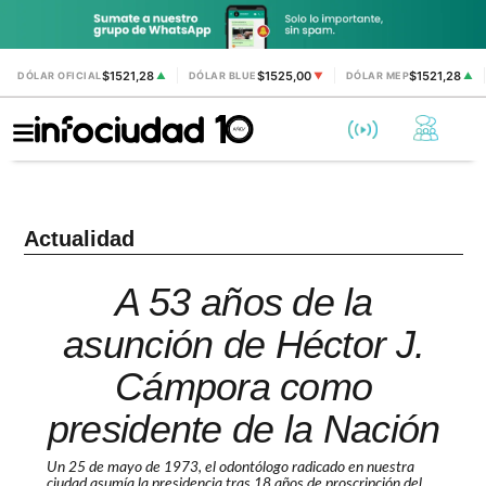
$1521,28
$1525,00
$1521,28
DÓLAR OFICIAL
▲
DÓLAR BLUE
▼
DÓLAR MEP
▲
Actualidad
A 53 años de la
asunción de Héctor J.
Cámpora como
presidente de la Nación
Un 25 de mayo de 1973, el odontólogo radicado en nuestra
ciudad asumía la presidencia tras 18 años de proscripción del