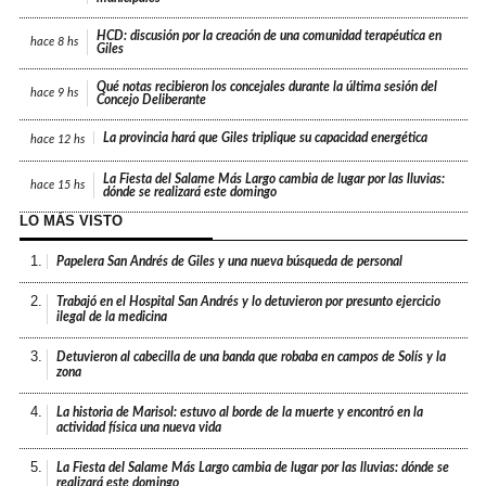
HCD: discusión por la creación de una comunidad terapéutica en
hace
8 hs
Giles
Qué notas recibieron los concejales durante la última sesión del
hace
9 hs
Concejo Deliberante
La provincia hará que Giles triplique su capacidad energética
hace
12 hs
La Fiesta del Salame Más Largo cambia de lugar por las lluvias:
hace
15 hs
dónde se realizará este domingo
LO MÁS VISTO
1.
Papelera San Andrés de Giles y una nueva búsqueda de personal
2.
Trabajó en el Hospital San Andrés y lo detuvieron por presunto ejercicio
ilegal de la medicina
3.
Detuvieron al cabecilla de una banda que robaba en campos de Solís y la
zona
4.
La historia de Marisol: estuvo al borde de la muerte y encontró en la
actividad física una nueva vida
5.
La Fiesta del Salame Más Largo cambia de lugar por las lluvias: dónde se
realizará este domingo