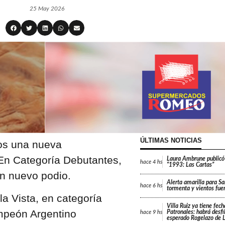
25 May 2026
ÚLTIMAS NOTICIAS
os una nueva
En Categoría Debutantes,
Laura Ambrune publicó
hace
4 hs
“1993: Las Cartas”
n nuevo podio.
Alerta amarilla para Sa
hace
6 hs
tormenta y vientos fue
a Vista, en categoría
Villa Ruiz ya tiene fech
ampeón Argentino
Patronales: habrá desfi
hace
9 hs
esperado Rogelazo de L