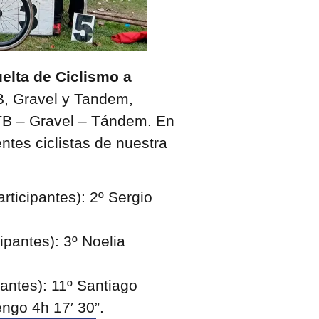
elta de Ciclismo a
B, Gravel y Tandem,
TB – Gravel – Tándem. En
ntes ciclistas de nuestra
ticipantes): 2º Sergio
pantes): 3º Noelia
antes): 11º Santiago
ngo 4h 17′ 30”.