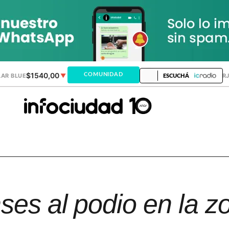
$1540,00
$1520,12
COMUNIDAD
AR BLUE
▼
DÓLAR MEP
▲
DÓLAR TAR
ESCUCHÁ
nses al podio en la z