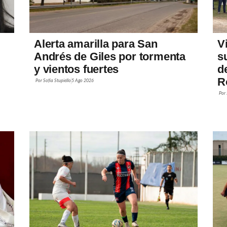
Alerta amarilla para San
V
Andrés de Giles por tormenta
s
y vientos fuertes
d
R
Por
Sofía Stupiello
5 Ago 2026
Por