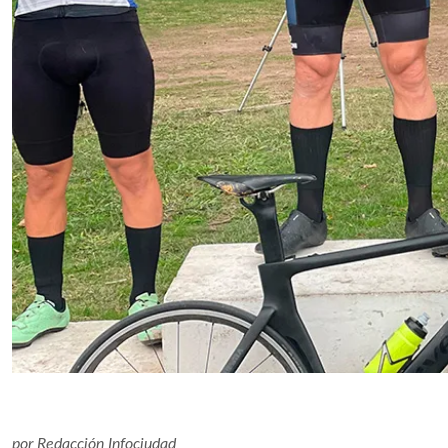
por
Redacción Infociudad