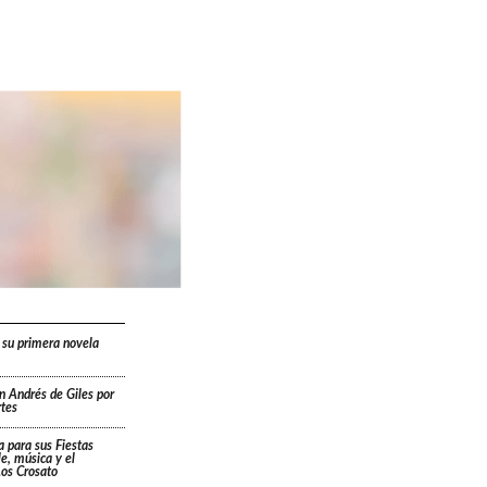
 su primera novela
n Andrés de Giles por
rtes
a para sus Fiestas
le, música y el
os Crosato