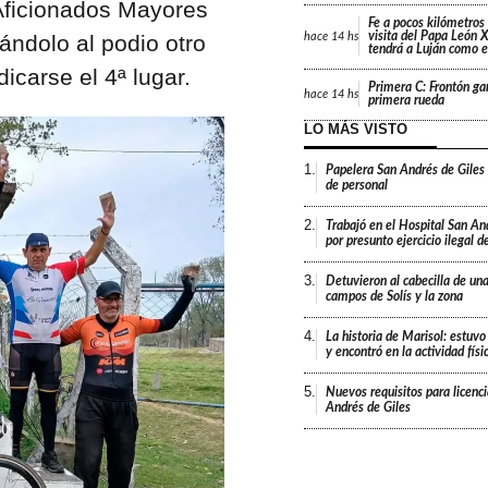
Aficionados Mayores
Fe a pocos kilómetros 
visita del Papa León X
hace
14 hs
ándolo al podio otro
tendrá a Luján como e
icarse el 4ª lugar.
Primera C: Frontón gan
hace
14 hs
primera rueda
LO MÁS VISTO
1.
Papelera San Andrés de Giles
de personal
2.
Trabajó en el Hospital San An
por presunto ejercicio ilegal d
3.
Detuvieron al cabecilla de un
campos de Solís y la zona
4.
La historia de Marisol: estuvo
y encontró en la actividad fís
5.
Nuevos requisitos para licenc
Andrés de Giles