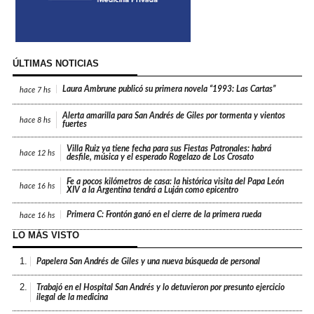
ÚLTIMAS NOTICIAS
Laura Ambrune publicó su primera novela “1993: Las Cartas”
hace
7 hs
Alerta amarilla para San Andrés de Giles por tormenta y vientos
hace
8 hs
fuertes
Villa Ruiz ya tiene fecha para sus Fiestas Patronales: habrá
hace
12 hs
desfile, música y el esperado Rogelazo de Los Crosato
Fe a pocos kilómetros de casa: la histórica visita del Papa León
hace
16 hs
XIV a la Argentina tendrá a Luján como epicentro
Primera C: Frontón ganó en el cierre de la primera rueda
hace
16 hs
LO MÁS VISTO
1.
Papelera San Andrés de Giles y una nueva búsqueda de personal
2.
Trabajó en el Hospital San Andrés y lo detuvieron por presunto ejercicio
ilegal de la medicina