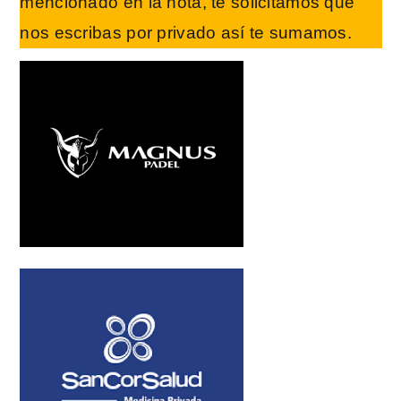
mencionado en la nota, te solicitamos que
nos escribas por privado así te sumamos.