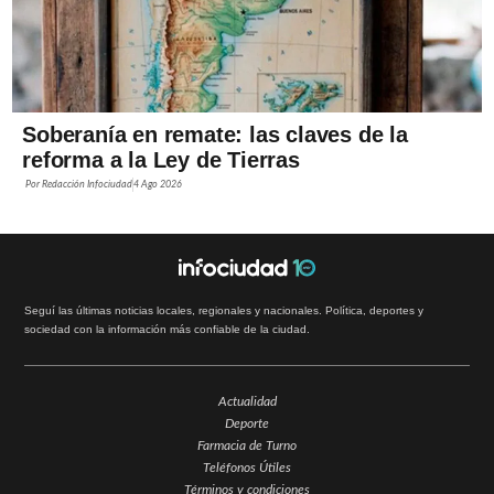
Soberanía en remate: las claves de la
reforma a la Ley de Tierras
Por
Redacción Infociudad
4 Ago 2026
Seguí las últimas noticias locales, regionales y nacionales. Política, deportes y
sociedad con la información más confiable de la ciudad.
Actualidad
Deporte
Farmacia de Turno
Teléfonos Útiles
Términos y condiciones