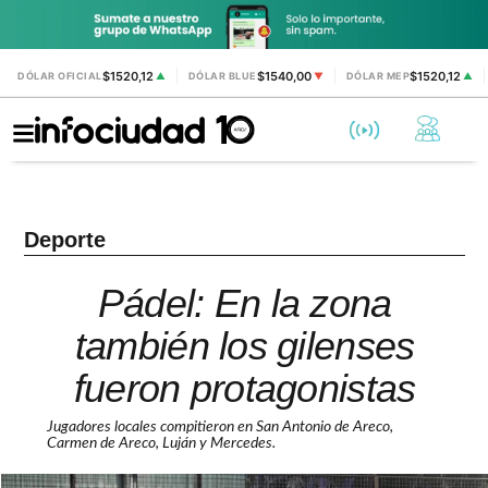
$1520,12
$1540,00
$1520,12
DÓLAR OFICIAL
▲
DÓLAR BLUE
▼
DÓLAR MEP
▲
Deporte
Pádel: En la zona
también los gilenses
fueron protagonistas
Jugadores locales compitieron en San Antonio de Areco,
Carmen de Areco, Luján y Mercedes.