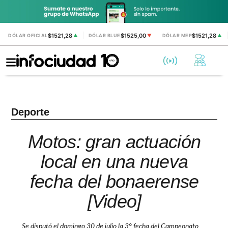
$1521,28
$1525,00
$1521,28
DÓLAR OFICIAL
▲
DÓLAR BLUE
▼
DÓLAR MEP
▲
Deporte
Motos: gran actuación
local en una nueva
fecha del bonaerense
[Video]
Se disputó el domingo 30 de julio la 3° fecha del Campeonato