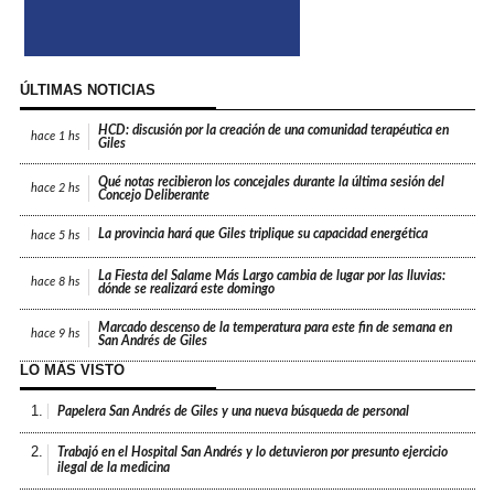
ÚLTIMAS NOTICIAS
HCD: discusión por la creación de una comunidad terapéutica en
hace
1 hs
Giles
Qué notas recibieron los concejales durante la última sesión del
hace
2 hs
Concejo Deliberante
La provincia hará que Giles triplique su capacidad energética
hace
5 hs
La Fiesta del Salame Más Largo cambia de lugar por las lluvias:
hace
8 hs
dónde se realizará este domingo
Marcado descenso de la temperatura para este fin de semana en
hace
9 hs
San Andrés de Giles
LO MÁS VISTO
1.
Papelera San Andrés de Giles y una nueva búsqueda de personal
2.
Trabajó en el Hospital San Andrés y lo detuvieron por presunto ejercicio
ilegal de la medicina