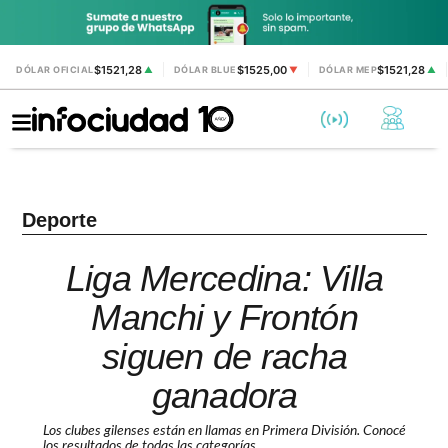
$1521,28
$1525,00
$1521,28
DÓLAR OFICIAL
▲
DÓLAR BLUE
▼
DÓLAR MEP
▲
Deporte
Liga Mercedina: Villa
Manchi y Frontón
siguen de racha
ganadora
Los clubes gilenses están en llamas en Primera División. Conocé
los resultados de todas las categorías.