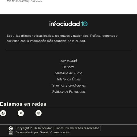
Por
Sofía Stupiello
4 Ago 2026
Seguí las últimas noticias locales, regionales y nacionales. Política, deportes y
sociedad con la información más confiable de la ciudad.
Actualidad
Deporte
Farmacia de Turno
Teléfonos Útiles
Términos y condiciones
Política de Privacidad
Estamos en redes
Copyright 2026 Infociudad | Todos los derechos reservados.
Desarrollado por Dasein Comunicación