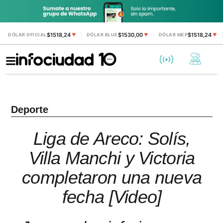
$1518,24
$1530,00
$1518,24
DÓLAR OFICIAL
▼
DÓLAR BLUE
▼
DÓLAR MEP
▼
Deporte
Liga de Areco: Solís,
Villa Manchi y Victoria
completaron una nueva
fecha [Video]