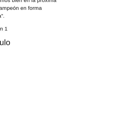
mos bien en la próxima
campeón en forma
”.
tulo