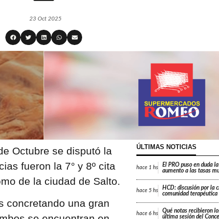
23 Oct 2025
ÚLTIMAS NOTICIAS
de Octubre se disputó la
as fueron la 7° y 8º cita
El PRO puso en duda la
hace
1 hs
aumento a las tasas mu
omo de la ciudad de Salto.
HCD: discusión por la 
hace
5 hs
comunidad terapéutica 
tes concretando una gran
Qué notas recibieron lo
hace
6 hs
Ambos se encuentran en
última sesión del Conc