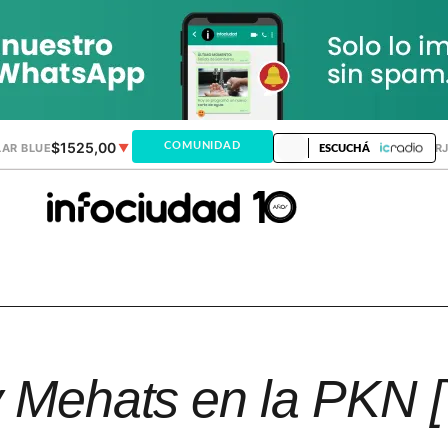
$1525,00
$1521,28
COMUNIDAD
AR BLUE
▼
DÓLAR MEP
▲
DÓLAR TAR
ESCUCHÁ
y Mehats en la PKN [