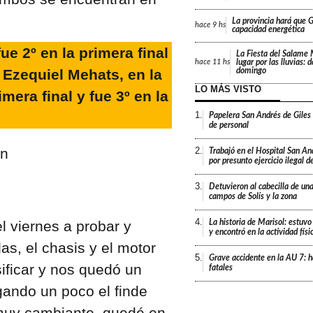
La provincia hará que Gi
hace
9 hs
capacidad energética
ue 2º en la primera final
La Fiesta del Salame
lugar por las lluvias: 
hace
11 hs
 Ezequiel Mehats, en la
domingo
LO MÁS VISTO
mera final y fue 3º en la
1.
Papelera San Andrés de Giles
de personal
2.
Trabajó en el Hospital San An
por presunto ejercicio ilegal d
3.
Detuvieron al cabecilla de un
campos de Solís y la zona
4.
La historia de Marisol: estuvo
l viernes a probar y
y encontró en la actividad fís
as, el chasis y el motor
5.
Grave accidente en la AU 7: h
ificar y nos quedó un
fatales
ando un poco el finde
 muy cambiante, quedé en