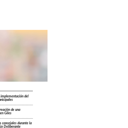
 implementación del
nicipales
creación de una
en Giles
s concejales durante la
ejo Deliberante