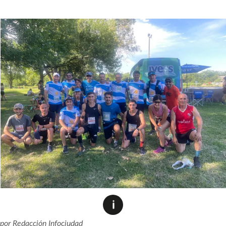
por
Redacción Infociudad