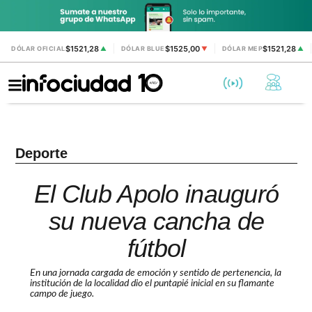
$1521,28
$1525,00
$1521,28
DÓLAR OFICIAL
▲
DÓLAR BLUE
▼
DÓLAR MEP
▲
Deporte
El Club Apolo inauguró
su nueva cancha de
fútbol
En una jornada cargada de emoción y sentido de pertenencia, la
institución de la localidad dio el puntapié inicial en su flamante
campo de juego.