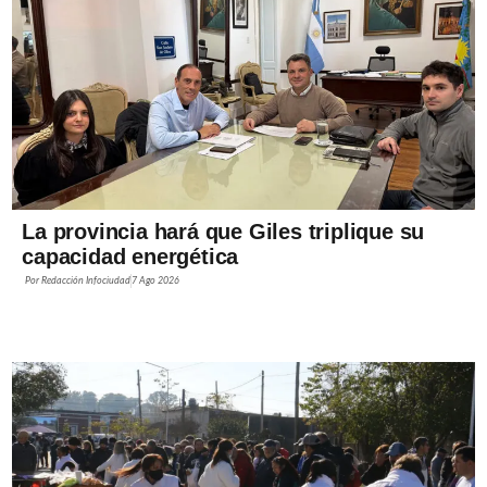
La provincia hará que Giles triplique su
capacidad energética
Por
Redacción Infociudad
7 Ago 2026