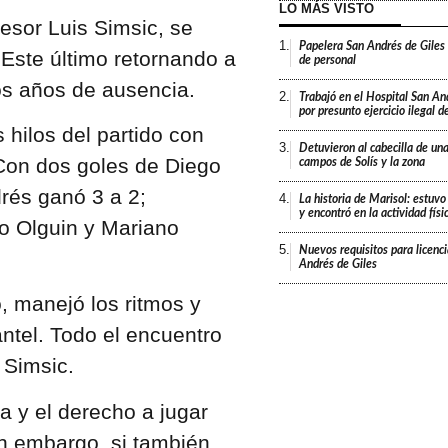
LO MÁS VISTO
esor Luis Simsic, se
1.
Papelera San Andrés de Giles
 Este último retornando a
de personal
os años de ausencia.
2.
Trabajó en el Hospital San An
por presunto ejercicio ilegal d
ilos del partido con
3.
Detuvieron al cabecilla de un
 Con dos goles de Diego
campos de Solís y la zona
rés ganó 3 a 2;
4.
La historia de Marisol: estuvo
y encontró en la actividad fís
do Olguin y Mariano
5.
Nuevos requisitos para licenc
Andrés de Giles
, manejó los ritmos y
antel. Todo el encuentro
 Simsic.
a y el derecho a jugar
in embargo, si también