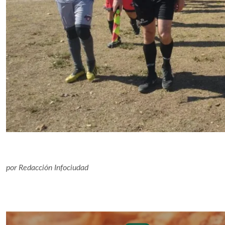
por
Redacción Infociudad