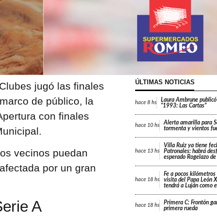
ÚLTIMAS NOTICIAS
Clubes jugó las finales
marco de público, la
Laura Ambrune publicó
hace
8 hs
“1993: Las Cartas”
Apertura con finales
Alerta amarilla para 
hace
10 hs
unicipal.
tormenta y vientos fu
Villa Ruiz ya tiene fe
 los vecinos puedan
Patronales: habrá desf
hace
13 hs
esperado Rogelazo de
 afectada por un gran
Fe a pocos kilómetros 
visita del Papa León X
hace
18 hs
tendrá a Luján como e
Serie A
Primera C: Frontón gan
hace
18 hs
primera rueda