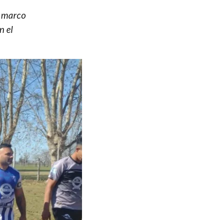
e marco
n el