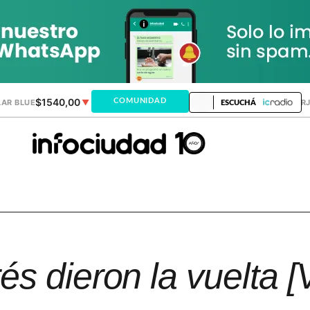
$1540,00
$1520,12
COMUNIDAD
AR BLUE
▼
DÓLAR MEP
▲
DÓLAR TAR
ESCUCHÁ
s dieron la vuelta [