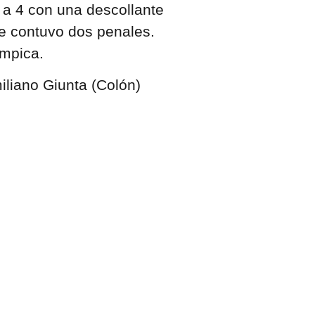
 a 4 con una descollante
e contuvo dos penales.
ímpica.
liano Giunta (Colón)