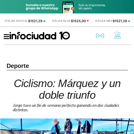
$1521,28
$1525,00
$1521,28
DÓLAR OFICIAL
▲
DÓLAR BLUE
▼
DÓLAR MEP
▲
Deporte
Ciclismo: Márquez y un
doble triunfo
Jorge tuvo un fin de semana perfecto ganando en dos ciudades
distintas.