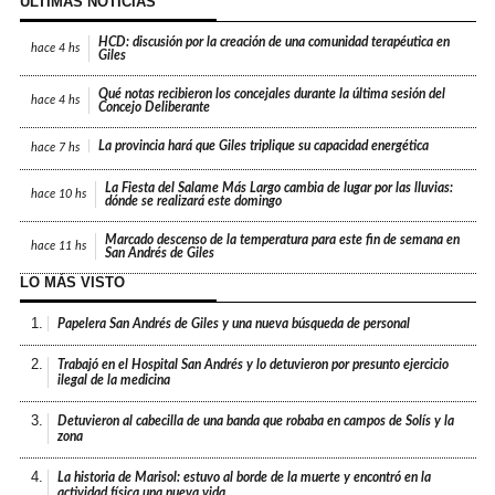
ÚLTIMAS NOTICIAS
HCD: discusión por la creación de una comunidad terapéutica en
hace
4 hs
Giles
Qué notas recibieron los concejales durante la última sesión del
hace
4 hs
Concejo Deliberante
La provincia hará que Giles triplique su capacidad energética
hace
7 hs
La Fiesta del Salame Más Largo cambia de lugar por las lluvias:
hace
10 hs
dónde se realizará este domingo
Marcado descenso de la temperatura para este fin de semana en
hace
11 hs
San Andrés de Giles
LO MÁS VISTO
1.
Papelera San Andrés de Giles y una nueva búsqueda de personal
2.
Trabajó en el Hospital San Andrés y lo detuvieron por presunto ejercicio
ilegal de la medicina
3.
Detuvieron al cabecilla de una banda que robaba en campos de Solís y la
zona
4.
La historia de Marisol: estuvo al borde de la muerte y encontró en la
actividad física una nueva vida