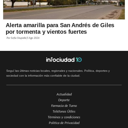
Alerta amarilla para San Andrés de Giles
por tormenta y vientos fuertes
Por
Sofía Stupiello
5 Ago 2026
Seguí las últimas noticias locales, regionales y nacionales. Política, deportes y
sociedad con la información más confiable de la ciudad.
Actualidad
Deporte
Farmacia de Turno
Teléfonos Útiles
Términos y condiciones
Política de Privacidad