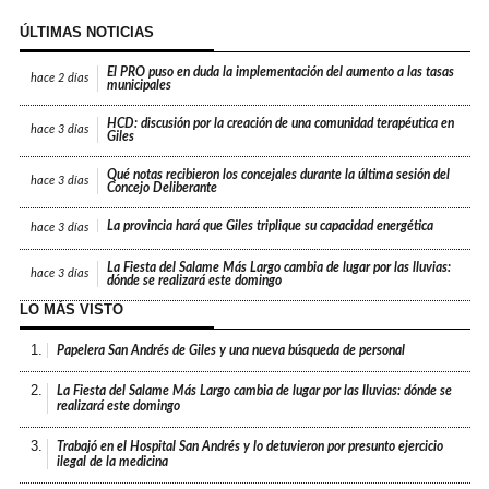
ÚLTIMAS NOTICIAS
El PRO puso en duda la implementación del aumento a las tasas
hace
2 días
municipales
HCD: discusión por la creación de una comunidad terapéutica en
hace
3 días
Giles
Qué notas recibieron los concejales durante la última sesión del
hace
3 días
Concejo Deliberante
La provincia hará que Giles triplique su capacidad energética
hace
3 días
La Fiesta del Salame Más Largo cambia de lugar por las lluvias:
hace
3 días
dónde se realizará este domingo
LO MÁS VISTO
1.
Papelera San Andrés de Giles y una nueva búsqueda de personal
2.
La Fiesta del Salame Más Largo cambia de lugar por las lluvias: dónde se
realizará este domingo
3.
Trabajó en el Hospital San Andrés y lo detuvieron por presunto ejercicio
ilegal de la medicina