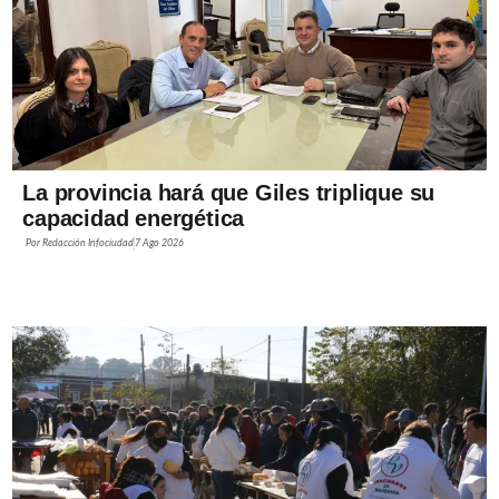
La provincia hará que Giles triplique su
capacidad energética
Por
Redacción Infociudad
7 Ago 2026