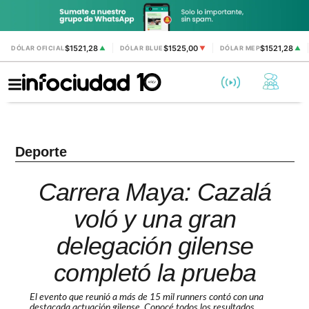
$1521,28
$1525,00
$1521,28
DÓLAR OFICIAL
▲
DÓLAR BLUE
▼
DÓLAR MEP
▲
Deporte
Carrera Maya: Cazalá
voló y una gran
delegación gilense
completó la prueba
El evento que reunió a más de 15 mil runners contó con una
destacada actuación gilense. Conocé todos los resultados.