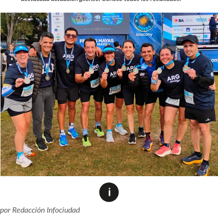
por
Redacción Infociudad