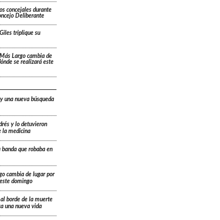
os concejales durante
oncejo Deliberante
Giles triplique su
 Más Largo cambia de
 dónde se realizará este
 y una nueva búsqueda
drés y lo detuvieron
e la medicina
a banda que robaba en
go cambia de lugar por
á este domingo
 al borde de la muerte
ica una nueva vida