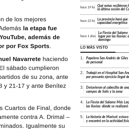
Qué notas recibieron l
hace
19 hs
la última sesión del C
ón de los mejores
La provincia hará que 
hace
22 hs
capacidad energética
. Además
la etapa fue
La Fiesta del Salame
y YouTube, además de
lugar por las lluvias:
hace
1 días
domingo
or por Fox Sports
.
LO MÁS VISTO
uel Navarrete
haciendo
1.
Papelera San Andrés de Giles
de personal
El sábado cumplieron
2.
Trabajó en el Hospital San An
partidos de su zona, ante
por presunto ejercicio ilegal d
 y 21-17 y ante Benítez
3.
Detuvieron al cabecilla de un
campos de Solís y la zona
4.
La Fiesta del Salame Más Lar
las lluvias: dónde se realizar
s Cuartos de Final, donde
mente contra A. Drimal –
5.
La historia de Marisol: estuvo
y encontró en la actividad fís
iminados. Igualmente su