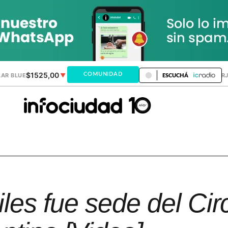
$1525,00
$1521,28
COMUNIDAD
AR BLUE
▼
DÓLAR MEP
▲
DÓLAR TAR
ESCUCHÁ
les fue sede del Cir