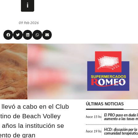
09 Feb 2026
ÚLTIMAS NOTICIAS
 llevó a cabo en el Club
ntino de Beach Volley
El PRO puso en duda 
hace
15 hs
aumento a las tasas m
años la institución se
HCD: discusión por la
hace
19 hs
ento de gran
comunidad terapéutica