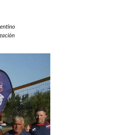
gentino
ización