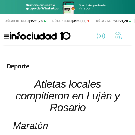
$1521,28
$1525,00
$1521,28
DÓLAR OFICIAL
▲
DÓLAR BLUE
▼
DÓLAR MEP
▲
Deporte
Atletas locales
compitieron en Luján y
Rosario
Maratón