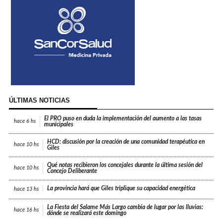
ÚLTIMAS NOTICIAS
El PRO puso en duda la implementación del aumento a las tasas
hace
6 hs
municipales
HCD: discusión por la creación de una comunidad terapéutica en
hace
10 hs
Giles
Qué notas recibieron los concejales durante la última sesión del
hace
10 hs
Concejo Deliberante
La provincia hará que Giles triplique su capacidad energética
hace
13 hs
La Fiesta del Salame Más Largo cambia de lugar por las lluvias:
hace
16 hs
dónde se realizará este domingo