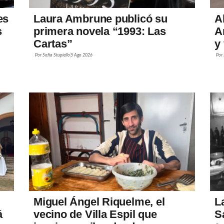
es
Laura Ambrune publicó su
A
s
primera novela “1993: Las
A
Cartas”
y
Por
Sofía Stupiello
5 Ago 2026
Por
Miguel Ángel Riquelme, el
L
á
vecino de Villa Espil que
S