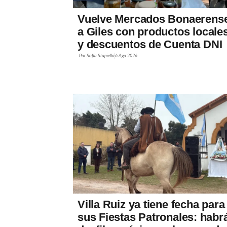
Vuelve Mercados Bonaerens
a Giles con productos locale
y descuentos de Cuenta DNI
Por
Sofía Stupiello
6 Ago 2026
Villa Ruiz ya tiene fecha para
sus Fiestas Patronales: habr