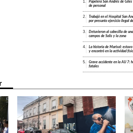
1.
Papelera San Andrés de Giles
de personal
2.
Trabajó en el Hospital San An
por presunto ejercicio ilegal d
3.
Detuvieron al cabecilla de un
campos de Solís y la zona
4.
La historia de Marisol: estuvo
y encontró en la actividad fís
5.
Grave accidente en la AU 7: h
fatales
r