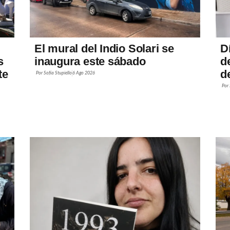
El mural del Indio Solari se
D
s
inaugura este sábado
d
te
de
Por
Sofía Stupiello
6 Ago 2026
Por