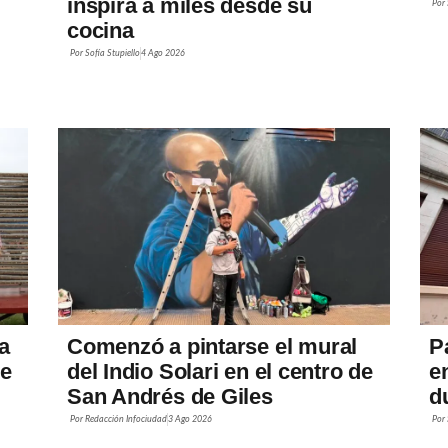
inspira a miles desde su
Por
cocina
Por
Sofía Stupiello
4 Ago 2026
a
Comenzó a pintarse el mural
P
de
del Indio Solari en el centro de
e
San Andrés de Giles
d
Por
Redacción Infociudad
3 Ago 2026
Por