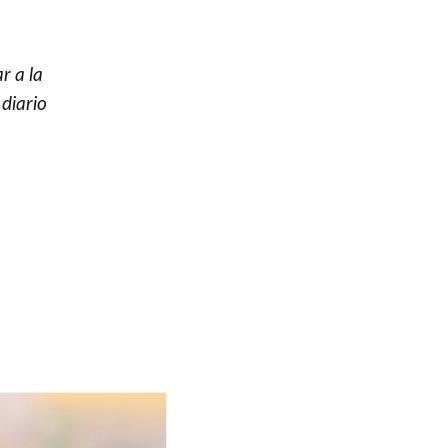
r a la
 diario