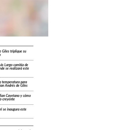
 Giles triplique su
a
Más Largo cambia de
ónde se realizará este
a temperatura para
San Andrés de Giles
a San Cayetano y cómo
lo creyente
ri se inaugura este