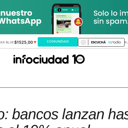
$1525,00
$1520,32
COMUNIDAD
AR BLUE
▼
DÓLAR MEP
▲
DÓLAR TAR
ESCUCHÁ
to: bancos lanzan ha