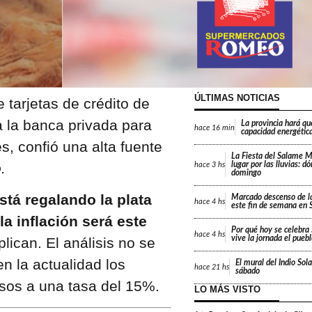
ÚLTIMAS NOTICIAS
 tarjetas de crédito de
a la banca privada para
La provincia hará que
hace
16 min
capacidad energétic
s, confió una alta fuente
La Fiesta del Salame 
.
lugar por las lluvias: d
hace
3 hs
domingo
stá regalando la plata
Marcado descenso de l
hace
4 hs
este fin de semana en 
 inflación será este
Por qué hoy se celebr
hace
4 hs
vive la jornada el pueb
plican. El análisis no se
n la actualidad los
El mural del Indio Sola
hace
21 hs
sábado
sos a una tasa del 15%.
LO MÁS VISTO