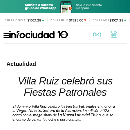
$1521,28
$1525,00
$1521,28
DÓLAR OFICIAL
▲
DÓLAR BLUE
▼
DÓLAR MEP
▲
Actualidad
Villa Ruiz celebró sus
Fiestas Patronales
El domingo Villa Ruiz celebró las Fiestas Patronales en honor a
la
Virgen Nuestra Señora de la Asunción
. La edición 2023
contó con el mega show de
La Nueva Luna del Chino
, que se
encargó de cerrar la noche a pura cumbia.