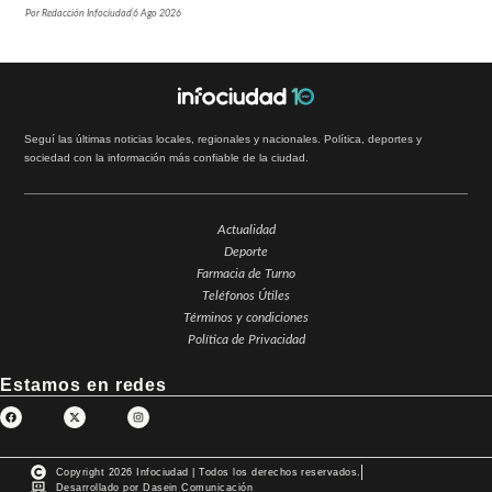
Por
Redacción Infociudad
6 Ago 2026
Seguí las últimas noticias locales, regionales y nacionales. Política, deportes y
sociedad con la información más confiable de la ciudad.
Actualidad
Deporte
Farmacia de Turno
Teléfonos Útiles
Términos y condiciones
Política de Privacidad
Estamos en redes
Copyright 2026 Infociudad | Todos los derechos reservados.
Desarrollado por Dasein Comunicación