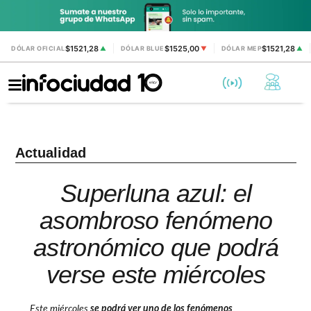
$1521,28
$1525,00
$1521,28
DÓLAR OFICIAL
▲
DÓLAR BLUE
▼
DÓLAR MEP
▲
Actualidad
Superluna azul: el
asombroso fenómeno
astronómico que podrá
verse este miércoles
Este miércoles
se podrá ver uno de los
fenómenos