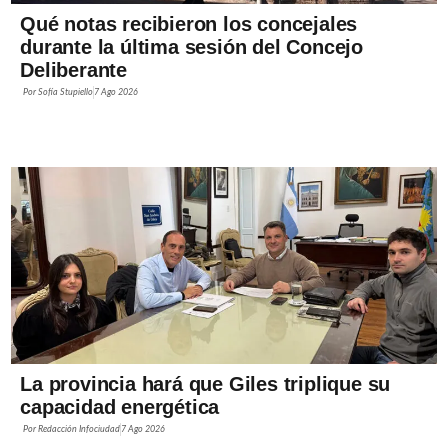
Qué notas recibieron los concejales
durante la última sesión del Concejo
Deliberante
Por
Sofía Stupiello
7 Ago 2026
La provincia hará que Giles triplique su
capacidad energética
Por
Redacción Infociudad
7 Ago 2026