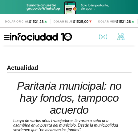
$1521,28
$1525,00
$1521,28
DÓLAR OFICIAL
▲
DÓLAR BLUE
▼
DÓLAR MEP
▲
Actualidad
Paritaria municipal: no
hay fondos, tampoco
acuerdo
Luego de varios años trabajadores llevarán a cabo una
asamblea en la puerta del municipio. Desde la municipalidad
sostienen que “no alcanzan los fondos”.