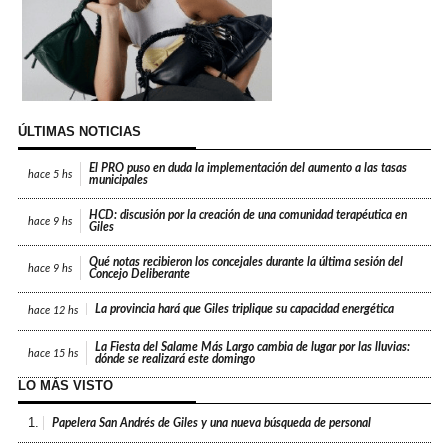
ÚLTIMAS NOTICIAS
El PRO puso en duda la implementación del aumento a las tasas
hace
5 hs
municipales
HCD: discusión por la creación de una comunidad terapéutica en
hace
9 hs
Giles
Qué notas recibieron los concejales durante la última sesión del
hace
9 hs
Concejo Deliberante
La provincia hará que Giles triplique su capacidad energética
hace
12 hs
La Fiesta del Salame Más Largo cambia de lugar por las lluvias:
hace
15 hs
dónde se realizará este domingo
LO MÁS VISTO
1.
Papelera San Andrés de Giles y una nueva búsqueda de personal