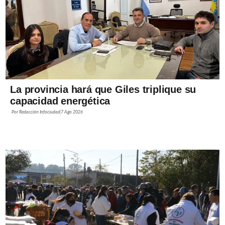
La provincia hará que Giles triplique su
capacidad energética
Por
Redacción Infociudad
7 Ago 2026