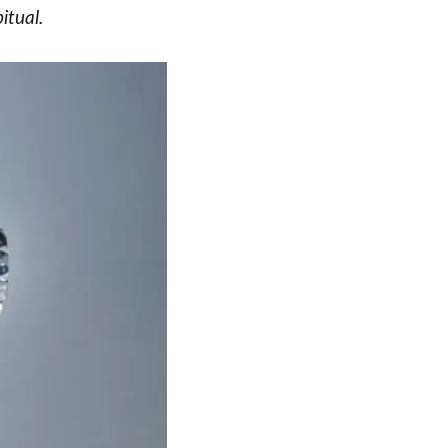
itual.