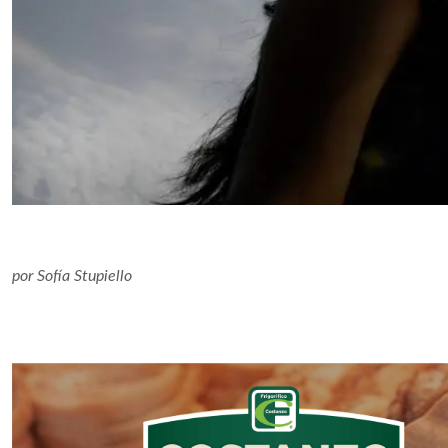
por
Sofía Stupiello