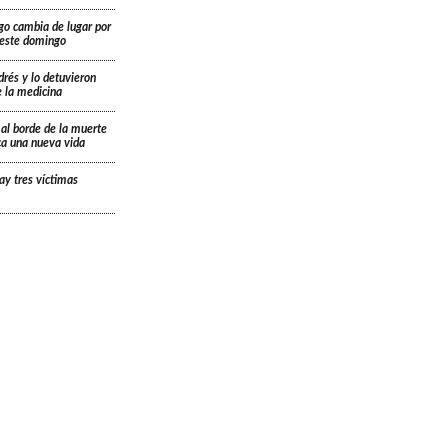
go cambia de lugar por
á este domingo
drés y lo detuvieron
e la medicina
 al borde de la muerte
ica una nueva vida
ay tres víctimas