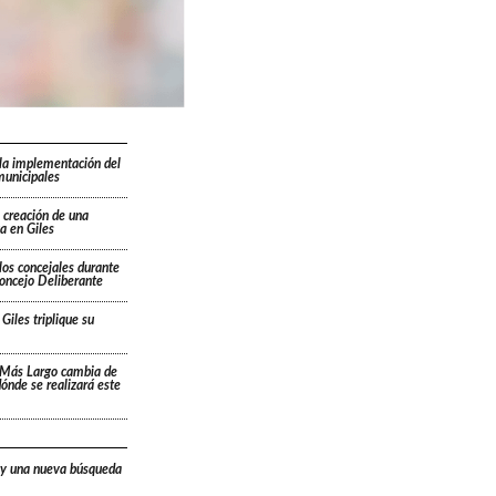
la implementación del
municipales
 creación de una
a en Giles
los concejales durante
Concejo Deliberante
Giles triplique su
 Más Largo cambia de
 dónde se realizará este
 y una nueva búsqueda