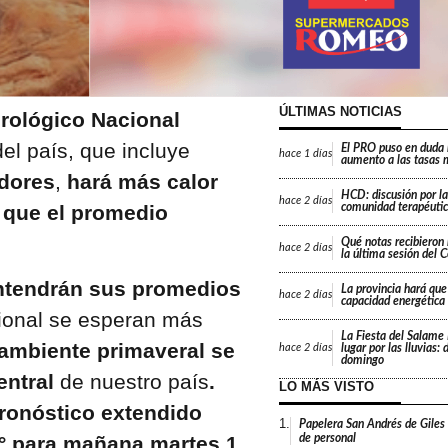
ÚLTIMAS NOTICIAS
rológico Nacional
el país, que incluye
El PRO puso en duda 
hace
1 días
aumento a las tasas 
edores
,
hará más calor
HCD: discusión por la
hace
2 días
s que el promedio
comunidad terapéutic
Qué notas recibieron 
hace
2 días
la última sesión del 
ntendrán sus promedios
La provincia hará que 
hace
2 días
capacidad energética
acional se esperan más
La Fiesta del Salame
 ambiente primaveral se
lugar por las lluvias:
hace
2 días
domingo
entral
de nuestro país
.
LO MÁS VISTO
pronóstico extendido
1.
Papelera San Andrés de Giles
de personal
° para mañana martes 1