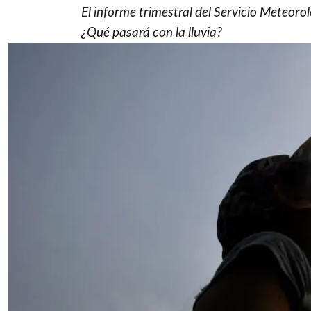
El informe trimestral del Servicio Meteoro
¿Qué pasará con la lluvia?