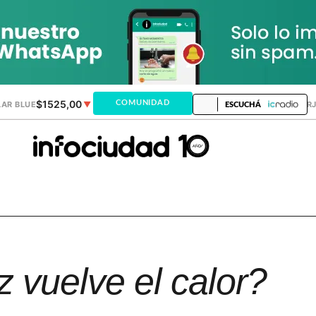
$1525,00
$1521,28
COMUNIDAD
AR BLUE
▼
DÓLAR MEP
▲
DÓLAR TAR
ESCUCHÁ
z vuelve el calor?