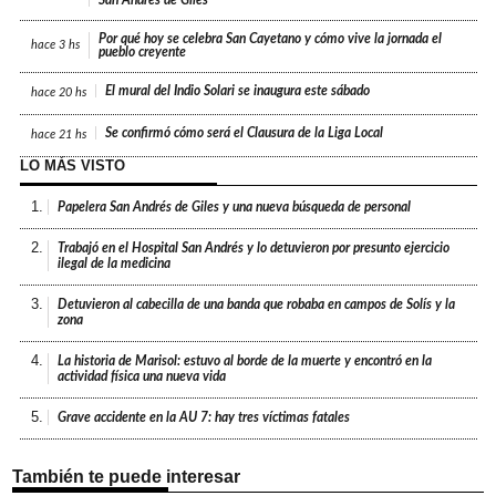
Por qué hoy se celebra San Cayetano y cómo vive la jornada el
hace
3 hs
pueblo creyente
El mural del Indio Solari se inaugura este sábado
hace
20 hs
Se confirmó cómo será el Clausura de la Liga Local
hace
21 hs
LO MÁS VISTO
1.
Papelera San Andrés de Giles y una nueva búsqueda de personal
2.
Trabajó en el Hospital San Andrés y lo detuvieron por presunto ejercicio
ilegal de la medicina
3.
Detuvieron al cabecilla de una banda que robaba en campos de Solís y la
zona
4.
La historia de Marisol: estuvo al borde de la muerte y encontró en la
actividad física una nueva vida
5.
Grave accidente en la AU 7: hay tres víctimas fatales
También te puede interesar