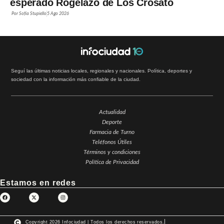
esperado Rogelazo de Los Crosato
Por
Sofía Stupiello
5 Ago 2026
Seguí las últimas noticias locales, regionales y nacionales. Política, deportes y
sociedad con la información más confiable de la ciudad.
Actualidad
Deporte
Farmacia de Turno
Teléfonos Útiles
Términos y condiciones
Política de Privacidad
Estamos en redes
Copyright 2026 Infociudad | Todos los derechos reservados.