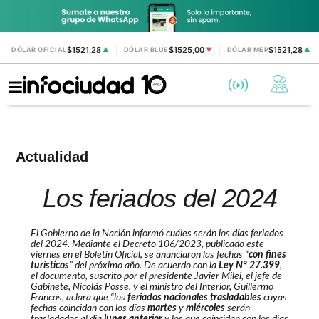
$1521,28
$1525,00
$1521,28
DÓLAR OFICIAL
▲
DÓLAR BLUE
▼
DÓLAR MEP
▲
Actualidad
Los feriados del 2024
El Gobierno de la Nación informó cuáles serán los días feriados
del 2024. Mediante el
Decreto 106/2023
, publicado este
viernes en el Boletín Oficial, se anunciaron las fechas “
con fines
turísticos
” del próximo año. De acuerdo con la
Ley N° 27.399
,
el documento, suscrito por el presidente Javier Milei, el jefe de
Gabinete, Nicolás Posse, y el ministro del Interior, Guillermo
Francos, aclara que “los
feriados nacionales trasladables
cuyas
fechas coincidan con los días
martes
y
miércoles
serán