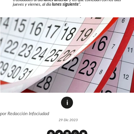
trasladados al día
lunes anterior
y los que coincidan con los días
jueves y viernes, al día
lunes siguiente
”.
por
Redacción Infociudad
29 Dic 2023