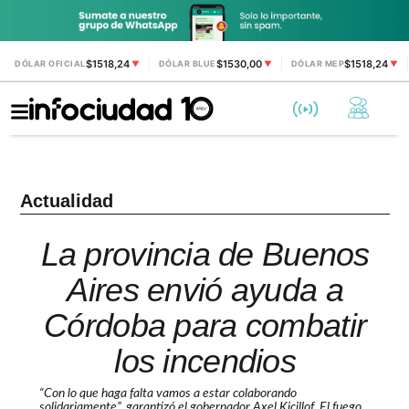
$1518,24
$1530,00
$1518,24
DÓLAR OFICIAL
▼
DÓLAR BLUE
▼
DÓLAR MEP
▼
Actualidad
La provincia de Buenos
Aires envió ayuda a
Córdoba para combatir
los incendios
“Con lo que haga falta vamos a estar colaborando
solidariamente”, garantizó el gobernador Axel Kicillof. El fuego