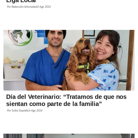
Por
Redacción Infociudad
6 Ago 2026
Día del Veterinario: “Tratamos de que nos
sientan como parte de la familia”
Por
Sofía Stupiello
6 Ago 2026