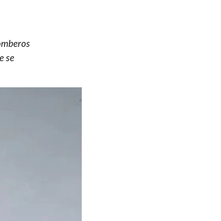
bomberos
e se