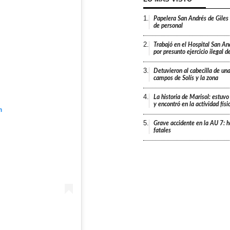
1.
Papelera San Andrés de Giles
de personal
2.
Trabajó en el Hospital San An
por presunto ejercicio ilegal d
3.
Detuvieron al cabecilla de un
campos de Solís y la zona
4.
La historia de Marisol: estuvo
y encontró en la actividad fís
m
5.
Grave accidente en la AU 7: h
fatales