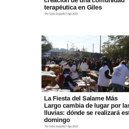
creación de una comunidad
terapéutica en Giles
Por
Sofía Stupiello
7 Ago 2026
La Fiesta del Salame Más
Largo cambia de lugar por la
lluvias: dónde se realizará es
domingo
Por
Sofía Stupiello
7 Ago 2026