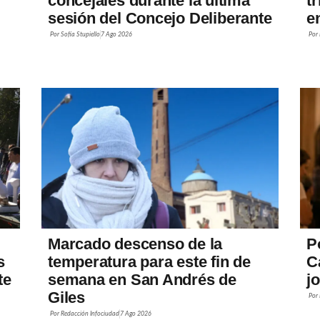
concejales durante la última
t
sesión del Concejo Deliberante
e
Por
Sofía Stupiello
7 Ago 2026
Por
Marcado descenso de la
P
s
temperatura para este fin de
C
te
semana en San Andrés de
j
Giles
Por
Por
Redacción Infociudad
7 Ago 2026