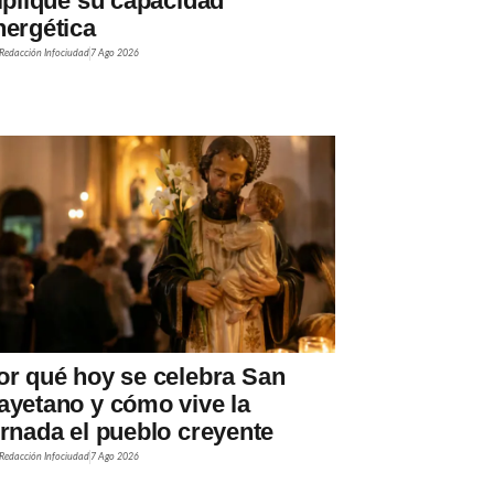
riplique su capacidad
nergética
Redacción Infociudad
7 Ago 2026
or qué hoy se celebra San
ayetano y cómo vive la
ornada el pueblo creyente
Redacción Infociudad
7 Ago 2026