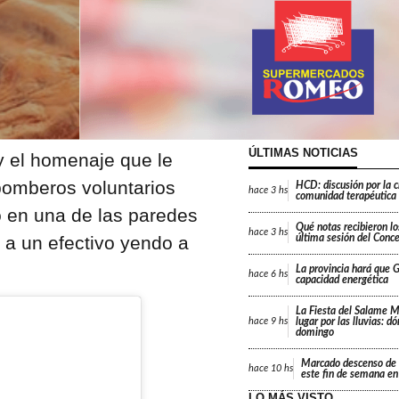
ÚLTIMAS NOTICIAS
y el homenaje que le
bomberos voluntarios
HCD: discusión por la 
hace
3 hs
comunidad terapéutica 
o en una de las paredes
Qué notas recibieron lo
hace
3 hs
r a un efectivo yendo a
última sesión del Conc
La provincia hará que Gi
hace
6 hs
capacidad energética
La Fiesta del Salame 
lugar por las lluvias: d
hace
9 hs
domingo
Marcado descenso de 
hace
10 hs
este fin de semana en
LO MÁS VISTO