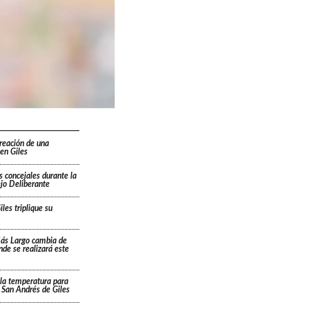
creación de una
en Giles
s concejales durante la
ejo Deliberante
les triplique su
Más Largo cambia de
ónde se realizará este
la temperatura para
 San Andrés de Giles